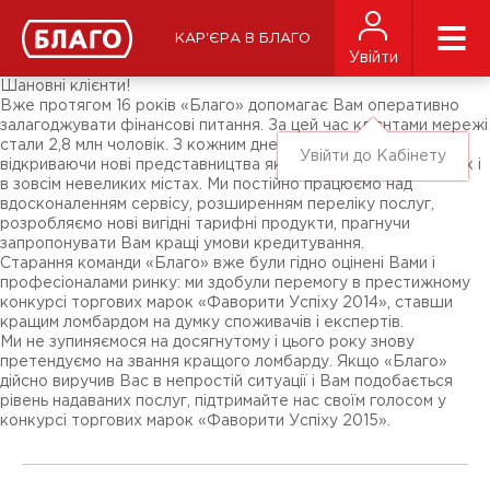
Новини
ЗМІ про нас
Підписники соц-мереж
КАР'ЄРА В БЛАГО
Ярмарки
Увійти
Різне
Шановні клієнти!
Вже протягом 16 років «Благо» допомагає Вам оперативно
залагоджувати фінансові питання. За цей час клієнтами мережі
стали 2,8 млн чоловік. З кожним днем ​​ми стаємо ближче,
Увійти до Кабінету
відкриваючи нові представництва як в обласних центрах, так і
в зовсім невеликих містах. Ми постійно працюємо над
вдосконаленням сервісу, розширенням переліку послуг,
розробляємо нові вигідні тарифні продукти, прагнучи
запропонувати Вам кращі умови кредитування.
Старання команди «Благо» вже були гідно оцінені Вами і
професіоналами ринку: ми здобули перемогу в престижному
конкурсі торгових марок «Фаворити Успіху 2014», ставши
кращим ломбардом на думку споживачів і експертів.
Ми не зупиняємося на досягнутому і цього року знову
претендуємо на звання кращого ломбарду. Якщо «Благо»
дійсно виручив Вас в непростій ситуації і Вам подобається
рівень надаваних послуг, підтримайте нас своїм голосом у
конкурсі торгових марок «Фаворити Успіху 2015».