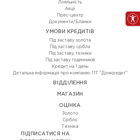
Лояльність
Акції
Прес-центр
Документи/Бланки
УМОВИ КРЕДИТІВ
Під заставу золота
Під заставу срібла
Під заставу техніки
Під заставу годинників
Кредит на 1 день
Детальна інформація про компанію ПТ "Донкредит"
ВIДДIЛЕННЯ
МАГАЗИН
ОЦIНКА
Золото
Срiбло
Технiка
ПІДПИСАТИСЯ НА