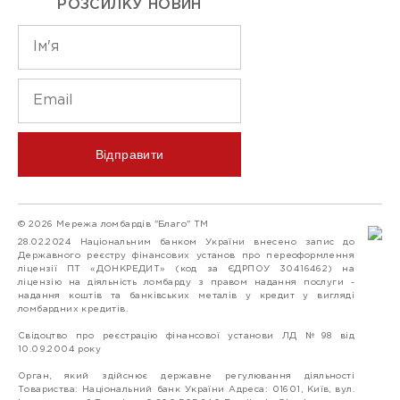
РОЗСИЛКУ НОВИН
Відправити
© 2026 Мережа ломбардів "Благо" ТМ
28.02.2024 Національним банком України внесено запис до
Державного реєстру фінансових установ про переоформлення
ліцензії ПТ «ДОНКРЕДИТ» (код за ЄДРПОУ 30416462) на
ліцензію на діяльність ломбарду з правом надання послуги -
надання коштів та банківських металів у кредит у вигляді
ломбардних кредитів.
Свідоцтво про реєстрацію фінансової установи ЛД №98 від
10.09.2004 року
Орган, який здійснює державне регулювання діяльності
Товариства: Національний банк України Адреса: 01601, Київ, вул.