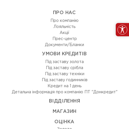
ПРО НАС
Про компанію
Лояльність
Акції
Прес-центр
Документи/Бланки
УМОВИ КРЕДИТІВ
Під заставу золота
Під заставу срібла
Під заставу техніки
Під заставу годинників
Кредит на 1 день
Детальна інформація про компанію ПТ "Донкредит"
ВIДДIЛЕННЯ
МАГАЗИН
ОЦIНКА