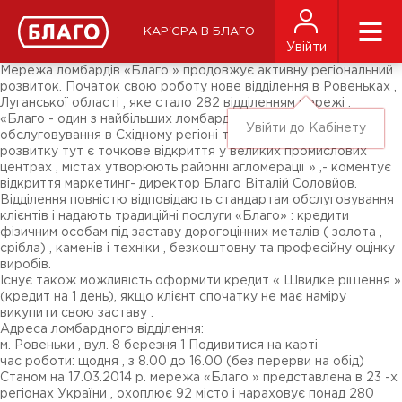
Новини
ЗМІ про нас
Підписники соц-мереж
КАР'ЄРА В БЛАГО
Ярмарки
Увійти
Різне
Мережа ломбардів «Благо » продовжує активну регіональний
розвиток. Початок свою роботу нове відділення в Ровеньках ,
Луганської області , яке стало 282 відділенням мережі .
«Благо - один з найбільших ломбардів за кількістю точок
Увійти до Кабінету
обслуговування в Східному регіоні та ключовим завданням
розвитку тут є точкове відкриття у великих промислових
центрах , містах утворюють районні агломерації » ,- коментує
відкриття маркетинг- директор Благо Віталій Соловйов.
Відділення повністю відповідають стандартам обслуговування
клієнтів і надають традиційні послуги «Благо» : кредити
фізичним особам під заставу дорогоцінних металів ( золота ,
срібла) , каменів і техніки , безкоштовну та професійну оцінку
виробів.
Існує також можливість оформити кредит « Швидке рішення »
(кредит на 1 день), якщо клієнт спочатку не має наміру
викупити свою заставу .
Адреса ломбардного відділення:
м. Ровеньки , вул. 8 березня 1 Подивитися на карті
час роботи: щодня , з 8.00 до 16.00 (без перерви на обід)
Станом на 17.03.2014 р. мережа «Благо » представлена ​​в 23 -х
регіонах України , охоплює 92 місто і нараховує понад 280