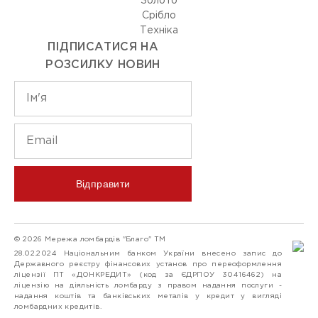
Золото
Срiбло
Технiка
ПІДПИСАТИСЯ НА
РОЗСИЛКУ НОВИН
Відправити
© 2026 Мережа ломбардів "Благо" ТМ
28.02.2024 Національним банком України внесено запис до
Державного реєстру фінансових установ про переоформлення
ліцензії ПТ «ДОНКРЕДИТ» (код за ЄДРПОУ 30416462) на
ліцензію на діяльність ломбарду з правом надання послуги -
надання коштів та банківських металів у кредит у вигляді
ломбардних кредитів.