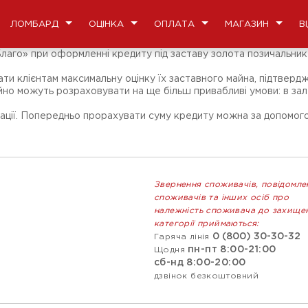
ЛОМБАРД
ОЦІНКА
ОПЛАТА
МАГАЗИН
В
Благо» при оформленні кредиту під заставу золота позичальник
и клієнтам максимальну оцінку їх заставного майна, підтвердж
ійно можуть розраховувати на ще більш привабливі умови: в зал
гації. Попередньо прорахувати суму кредиту можна за допомого
Звернення споживачів, повідомле
споживачів та інших осіб про
належність споживача до захище
категорії приймаються:
0 (800) 30-30-32
Гаряча лінія
пн-пт 8:00-21:00
Щодня
сб-нд 8:00-20:00
дзвінок безкоштовний