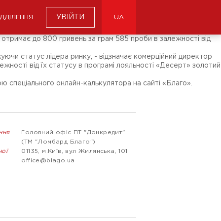
УВІЙТИ
ІДДІЛЕННЯ
UA
 отримає до 800 гривень за грам 585 проби в залежності від
уючи статус лідера ринку, - відзначає комерційний директор
ежності від їх статусу в програмі лояльності «Десерт» золотий
ю спеціального онлайн-калькулятора на сайті «Благо».
ння
Головний офіс ПТ "Донкредит"
(ТМ "Ломбард Благо")
ної
01135, м.Київ, вул Жилянська, 101
office@blago.ua