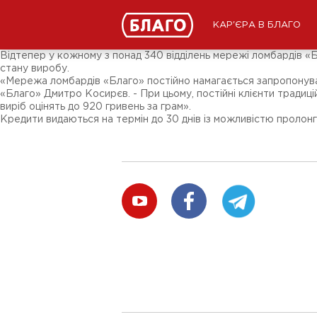
Новини
ЗМІ про нас
Підписники соц-мереж
КАР'ЄРА В БЛАГО
Ярмарки
Різне
Відтепер у кожному з понад 340 відділень мережі ломбардів «
стану виробу.
«Мережа ломбардів «Благо» постійно намагається запропонуват
«Благо» Дмитро Косирєв. - При цьому, постійні клієнти традиц
виріб оцінять до 920 гривень за грам».
Кредити видаються на термін до 30 днів із можливістю пролон