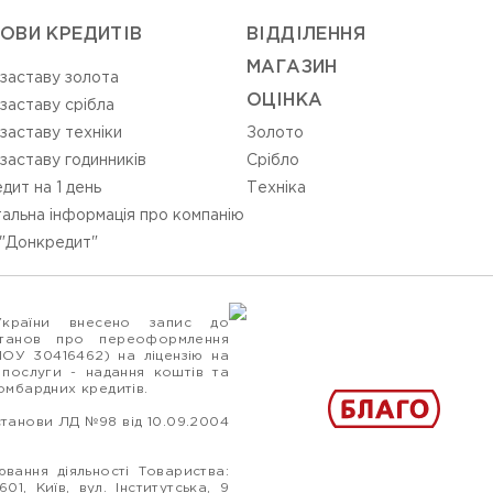
ОВИ КРЕДИТІВ
ВIДДIЛЕННЯ
МАГАЗИН
 заставу золота
ОЦIНКА
 заставу срібла
 заставу техніки
Золото
 заставу годинників
Срiбло
дит на 1 день
Технiка
альна інформація про компанію
"Донкредит"
України внесено запис до
станов про переоформлення
ПОУ 30416462) на ліцензію на
 послуги - надання коштів та
ломбардних кредитів.
станови ЛД №98 від 10.09.2004
вання діяльності Товариства:
1, Київ, вул. Інститутська, 9