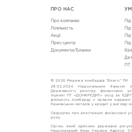
ПРО НАС
УМ
Про компанію
Під
Лояльність
Під
Акції
Під
Прес-центр
Під
Документи/Бланки
Кре
Дет
ПТ 
© 2026 Мережа ломбардів "Благо" ТМ
28.02.2024 Національним банком 
Державного реєстру фінансових у
ліцензії ПТ «ДОНКРЕДИТ» (код за ЄДР
діяльність ломбарду з правом надання
банківських металів у кредит у вигляді 
Свідоцтво про реєстрацію фінансової у
року
Орган, який здійснює державне регулю
Національний банк України Адреса: 0160