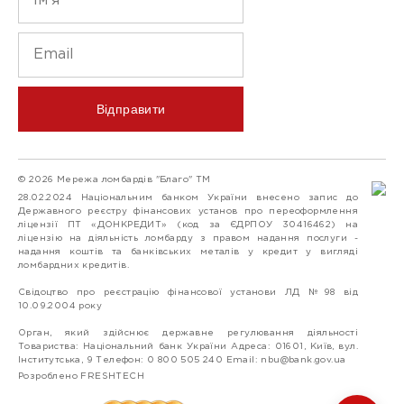
Відправити
© 2026 Мережа ломбардів "Благо" ТМ
28.02.2024 Національним банком України внесено запис до
Державного реєстру фінансових установ про переоформлення
ліцензії ПТ «ДОНКРЕДИТ» (код за ЄДРПОУ 30416462) на
ліцензію на діяльність ломбарду з правом надання послуги -
надання коштів та банківських металів у кредит у вигляді
ломбардних кредитів.
Свідоцтво про реєстрацію фінансової установи ЛД №98 від
10.09.2004 року
Орган, який здійснює державне регулювання діяльності
Товариства: Національний банк України Адреса: 01601, Київ, вул.
Інститутська, 9 Телефон: 0 800 505 240 Email:
nbu@bank.gov.ua
Розроблено FRESHTECH