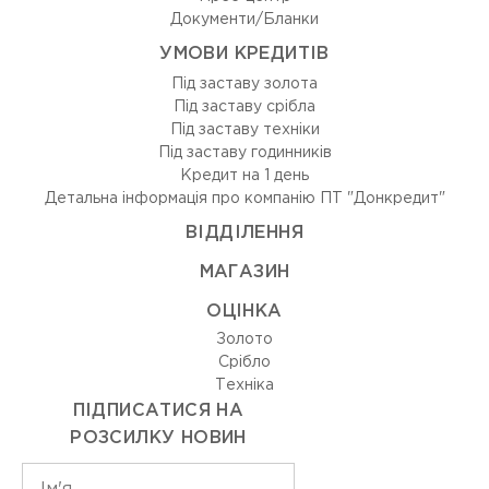
Документи/Бланки
УМОВИ КРЕДИТІВ
Під заставу золота
Під заставу срібла
Під заставу техніки
Під заставу годинників
Кредит на 1 день
Детальна інформація про компанію ПТ "Донкредит"
ВIДДIЛЕННЯ
МАГАЗИН
ОЦIНКА
Золото
Срiбло
Технiка
ПІДПИСАТИСЯ НА
РОЗСИЛКУ НОВИН