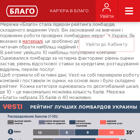
Новини
ЗМІ про нас
Підписники соц-мереж
КАР'ЄРА В БЛАГО
Ярмарки
Увійти
Різне
Мережа «Благо» стала лідером рейтинга ломбардів,
складеного виданням Vesti. Він заснований на вивченні і
порівнянні роботи провідних ломбардних мереж в Україні. Як
вказано в
матеріалі
, це зроблено для того, щоб допомогти
Увійти до Кабінету
читачам обрати найбільш надійний і найкращий ломбард.
В рейтинг увійшло 10 найбільш популярних компаній.
Оцінювалися ломбарди за чотирма факторами: рівень оцінки
застав, рівень відсоткової ставки за кредитами, розташування
відділень, перелік послуг.
Щоб отримати об’єктивні дані, Vesti на собі перевірили роботу
компаній і поставили їм оцінки, на основі яких і було складено
рейтинг. Кожна категорія оцінювалась по десятибальній шкалі,
де 10 – це максимально можлива кількість балів. Мережа
«Благо» набрала 35 балів із 40 можливих.