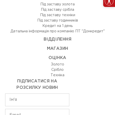
Під заставу золота
Під заставу срібла
Під заставу техніки
Під заставу годинників
Кредит на 1 день
Детальна інформація про компанію ПТ "Донкредит"
ВIДДIЛЕННЯ
МАГАЗИН
ОЦIНКА
Золото
Срiбло
Технiка
ПІДПИСАТИСЯ НА
РОЗСИЛКУ НОВИН