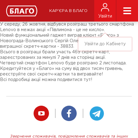
Новости
СМИ о нас
Подписчикам соц-сетей
КАР'ЄРА В БЛАГО
Ярмарки
Увійти
Разное
У середу, 26 жовтня, відбувся розіграш третього смартфона
Lenovo в межах акції «Півлимона - це не кисло».
Новий функціональний гаджет виграв клієнт «Благо» з
Новограда-Волинського Сергій Олександрович. Номер
Увійти до Кабінету
виграшної скретч-картки - 38833.
Всього в розіграші брали участь 469 скретч-карт,
зареєстрованих за минулі 7 днів на сторінці акції.
Четвертий смартфон Lenovo буде розіграно 2 листопада.
Кредитуйтеся у «Благо» на суму від двох тисяч гривень,
реєструйте свої скретч-картки та вигравайте!
Всі подробиці акції можна подивитися тут!
Звернення споживачів, повідомлення споживачів та інших