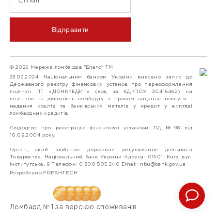
Відправити
© 2026 Мережа ломбардів "Благо" ТМ
28.02.2024 Національним банком України внесено запис до
Державного реєстру фінансових установ про переоформлення
ліцензії ПТ «ДОНКРЕДИТ» (код за ЄДРПОУ 30416462) на
ліцензію на діяльність ломбарду з правом надання послуги -
надання коштів та банківських металів у кредит у вигляді
ломбардних кредитів.
Свідоцтво про реєстрацію фінансової установи ЛД №98 від
10.09.2004 року
Орган, який здійснює державне регулювання діяльності
Товариства: Національний банк України Адреса: 01601, Київ, вул.
Інститутська, 9 Телефон: 0 800 505 240 Email:
nbu@bank.gov.ua
Розроблено FRESHTECH
Ломбард №1 за версією споживачів