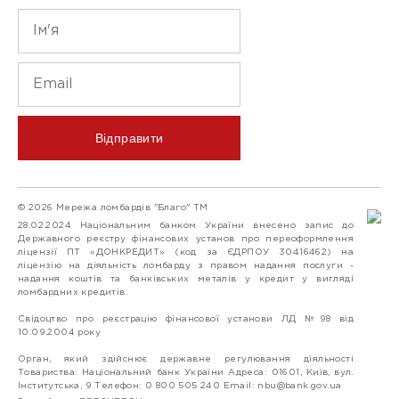
Відправити
© 2026 Мережа ломбардів "Благо" ТМ
28.02.2024 Національним банком України внесено запис до
Державного реєстру фінансових установ про переоформлення
ліцензії ПТ «ДОНКРЕДИТ» (код за ЄДРПОУ 30416462) на
ліцензію на діяльність ломбарду з правом надання послуги -
надання коштів та банківських металів у кредит у вигляді
ломбардних кредитів.
Свідоцтво про реєстрацію фінансової установи ЛД №98 від
10.09.2004 року
Орган, який здійснює державне регулювання діяльності
Товариства: Національний банк України Адреса: 01601, Київ, вул.
Інститутська, 9 Телефон: 0 800 505 240 Email:
nbu@bank.gov.ua