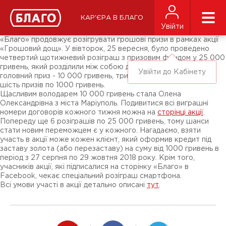
Новини
ЗМІ про нас
Підписники соц-мереж
КАР'ЄРА В БЛАГО
Ярмарки
Увійти
Різне
«Благо» продовжує розігрувати грошові призи в рамках акції
«Грошовий дощ». У вівторок, 25 вересня, було проведено
четвертий щотижневий розіграш з призовим фондом у 25 000
гривень, який розділили між собою десять клієнтів «Благо»:
Увійти до Кабінету
головний приз - 10 000 гривень, три призи по 3000 гривень і
шість призів по 1000 гривень.
Щасливим володарем 10 000 гривень стала Олена
Олександрівна з міста Маріуполь. Подивитися всі виграшні
номери договорів кожного тижня можна на
сторінці акції
.
Попереду ще 6 розіграшів по 25 000 гривень, тому шанси
стати новим переможцем є у кожного. Нагадаємо, взяти
участь в акції може кожен клієнт, який оформив кредит під
заставу золота (або перезаставу) на суму від 1000 гривень в
період з 27 серпня по 29 жовтня 2018 року. Крім того,
учасників акції, які підписалися на сторінку «Благо» в
Facebook, чекає спеціальний розіграш смартфона.
Всі умови участі в акції детально описані
тут
.