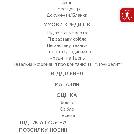
Акції
Прес-центр
Документи/Бланки
УМОВИ КРЕДИТІВ
Під заставу золота
Під заставу срібла
Під заставу техніки
Під заставу годинників
Кредит на 1 день
Детальна інформація про компанію ПТ "Донкредит"
ВIДДIЛЕННЯ
МАГАЗИН
ОЦIНКА
Золото
Срiбло
Технiка
ПІДПИСАТИСЯ НА
РОЗСИЛКУ НОВИН