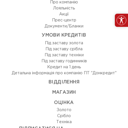
Про компанію
Лояльність
Акції
Прес-центр
Документи/Бланки
УМОВИ КРЕДИТІВ
Під заставу золота
Під заставу срібла
Під заставу техніки
Під заставу годинників
Кредит на 1 день
Детальна інформація про компанію ПТ "Донкредит"
ВIДДIЛЕННЯ
МАГАЗИН
ОЦIНКА
Золото
Срiбло
Технiка