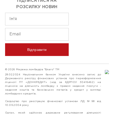
ПІДПИСАТИСЯ НА
РОЗСИЛКУ НОВИН
Відправити
© 2026 Мережа ломбардів "Благо" ТМ
28.02.2024 Національним банком України внесено запис до
Державного реєстру фінансових установ про переоформлення
ліцензії ПТ «ДОНКРЕДИТ» (код за ЄДРПОУ 30416462) на
ліцензію на діяльність ломбарду з правом надання послуги -
надання коштів та банківських металів у кредит у вигляді
ломбардних кредитів.
Свідоцтво про реєстрацію фінансової установи ЛД №98 від
10.09.2004 року
Орган, який здійснює державне регулювання діяльності