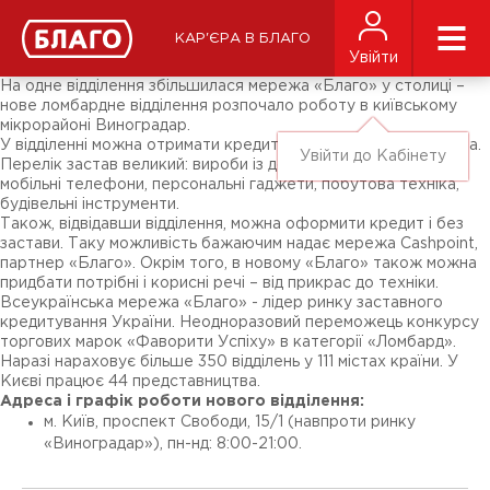
Новини
ЗМІ про нас
Підписники соц-мереж
КАР'ЄРА В БЛАГО
Ярмарки
Увійти
Різне
На одне відділення збільшилася мережа «Благо» у столиці –
нове ломбардне відділення розпочало роботу в київському
мікрорайоні Виноградар.
У відділенні можна отримати кредит під заставу цінного майна.
Увійти до Кабінету
Перелік застав великий: вироби із дорогоцінних металів,
мобільні телефони, персональні гаджети, побутова техніка,
будівельні інструменти.
Також, відвідавши відділення, можна оформити кредит і без
застави. Таку можливість бажаючим надає мережа Cashpoint,
партнер «Благо». Окрім того, в новому «Благо» також можна
придбати потрібні і корисні речі – від прикрас до техніки.
Всеукраїнська мережа «Благо» - лідер ринку заставного
кредитування України. Неодноразовий переможець конкурсу
торгових марок «Фаворити Успіху» в категорії «Ломбард».
Наразі нараховує більше 350 відділень у 111 містах країни. У
Києві працює 44 представництва.
Адреса і графік роботи нового відділення:
м. Київ, проспект Свободи, 15/1 (навпроти ринку
«Виноградар»), пн-нд: 8:00-21:00.