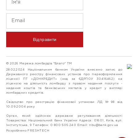
Відправити
© 2026 Мережа ломбардів "Благо" ТМ
28.02.2024 Національним банком України внесено запис до
Державного реєстру фінансових установ про переоформлення
ліцензії ПТ «ДОНКРЕДИТ» (код за ЄДРПОУ 30416462) на
ліцензію на діяльність ломбарду з правом надання послуги -
надання коштів та банківських металів у кредит у вигляді
ломбардних кредитів.
Свідоцтво про реєстрацію фінансової установи ЛД №98 від
10.09.2004 року
Орган, який здійснює державне регулювання діяльності
Товариства: Національний банк України Адреса: 01601, Київ, вул.
Інститутська, 9 Телефон: 0 800 505 240 Email:
nbu@bank.gov.ua
Розроблено FRESHTECH