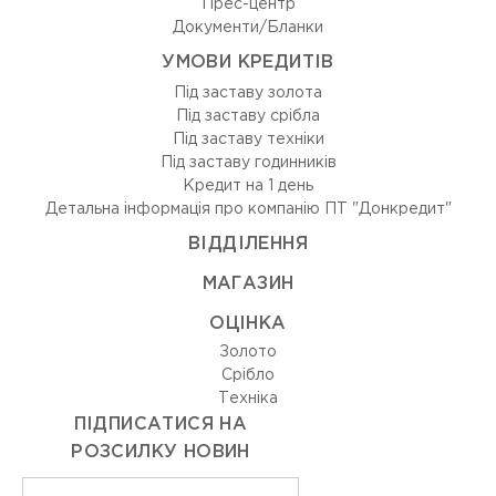
Прес-центр
Документи/Бланки
УМОВИ КРЕДИТІВ
Під заставу золота
Під заставу срібла
Під заставу техніки
Під заставу годинників
Кредит на 1 день
Детальна інформація про компанію ПТ "Донкредит"
ВIДДIЛЕННЯ
МАГАЗИН
ОЦIНКА
Золото
Срiбло
Технiка
ПІДПИСАТИСЯ НА
РОЗСИЛКУ НОВИН