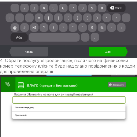
4. Обрати послугу «Пролонгація», після чого на фінансовий
номер телефону клієнта буде надіслано повідомлення з кодом
для проведення операції