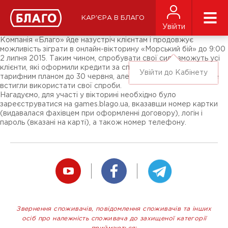
Новини
ЗМІ про нас
Підписники соц-мереж
КАР'ЄРА В БЛАГО
Ярмарки
Увійти
Різне
Компанія «Благо» йде назустріч клієнтам і продовжує
можливість зіграти в онлайн-вікторину «Морський бій» до 9:00
2 липня 2015. Таким чином, спробувати свої сили зможуть усі
клієнти, які оформили кредити за спеціальним акційним
Увійти до Кабінету
тарифним планом до 30 червня, але з яких-небудь причин не
встигли використати свої спроби.
Нагадуємо, для участі у вікторині необхідно було
зареєструватися на games.blago.ua, вказавши номер картки
(видавалася фахівцем при оформленні договору), логін і
пароль (вказані на карті), а також номер телефону.
Звернення споживачів, повідомлення споживачів та інших
осіб про належність споживача до захищеної категорії