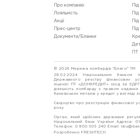
Про компанію
Під
Лояльність
Під
Акції
Під
Прес-центр
Під
Документи/Бланки
Кре
Дет
ПТ 
© 2026 Мережа ломбардів "Благо" ТМ
28.02.2024 Національним банком 
Державного реєстру фінансових у
ліцензії ПТ «ДОНКРЕДИТ» (код за ЄДР
діяльність ломбарду з правом надання
банківських металів у кредит у вигляді 
Свідоцтво про реєстрацію фінансової у
року
Орган, який здійснює державне регулю
Національний банк України Адреса: 0160
Телефон: 0 800 505 240 Email:
nbu@ban
Розроблено FRESHTECH