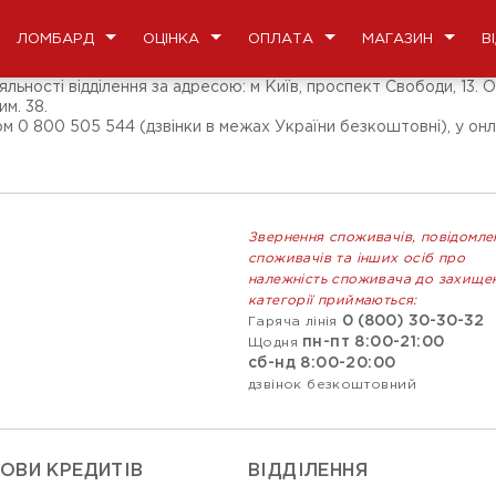
ЛОМБАРД
ОЦІНКА
ОПЛАТА
МАГАЗИН
В
ьності відділення за адресою: м Київ, проспект Свободи, 13. О
м. 38.
м 0 800 505 544 (дзвінки в межах України безкоштовні), у онла
Звернення споживачів, повідомле
споживачів та інших осіб про
належність споживача до захище
категорії приймаються:
0 (800) 30-30-32
Гаряча лінія
пн-пт 8:00-21:00
Щодня
сб-нд 8:00-20:00
дзвінок безкоштовний
ОВИ КРЕДИТІВ
ВIДДIЛЕННЯ