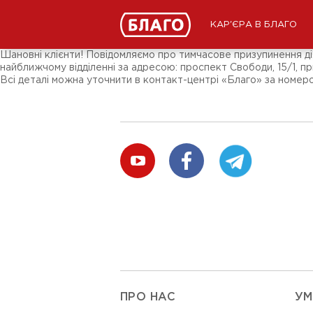
Новости
СМИ о нас
Подписчикам соц-сетей
КАР'ЄРА В БЛАГО
Ярмарки
Разное
Шановні клієнти! Повідомляємо про тимчасове призупинення діял
найближчому відділенні за адресою: проспект Свободи, 15/1, при
Всі деталі можна уточнити в контакт-центрі «Благо» за номеро
ПРО НАС
УМ