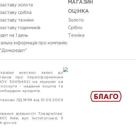
МАГАЗИН
 заставу золота
ОЦIНКА
 заставу срібла
 заставу техніки
Золото
 заставу годинників
Срiбло
дит на 1 день
Технiка
альна інформація про компанію
"Донкредит"
України внесено запис до
станов про переоформлення
ПОУ 30416462) на ліцензію на
 послуги - надання коштів та
ломбардних кредитів.
станови ЛД №98 від 10.09.2004
вання діяльності Товариства:
1, Київ, вул. Інститутська, 9
k.gov.ua