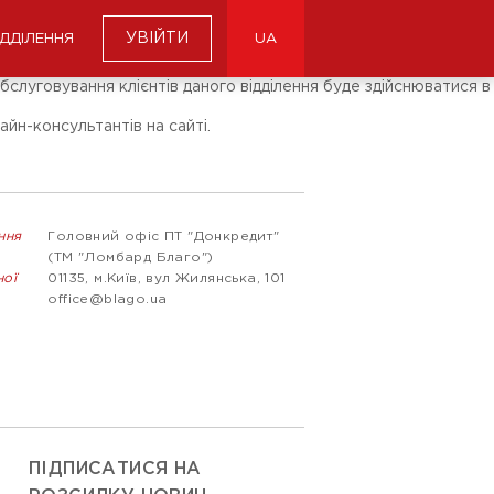
УВІЙТИ
ІДДІЛЕННЯ
UA
бслуговування клієнтів даного відділення буде здійснюватися в
йн-консультантів на сайті.
ння
Головний офіс ПТ "Донкредит"
(ТМ "Ломбард Благо")
ної
01135, м.Київ, вул Жилянська, 101
office@blago.ua
ПІДПИСАТИСЯ НА