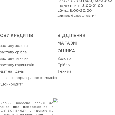
0 (800) 30-30-32
Гаряча лінія
пн-пт 8:00-21:00
Щодня
сб-нд 8:00-20:00
дзвінок безкоштовний
ОВИ КРЕДИТІВ
ВIДДIЛЕННЯ
МАГАЗИН
 заставу золота
ОЦIНКА
 заставу срібла
 заставу техніки
Золото
 заставу годинників
Срiбло
дит на 1 день
Технiка
альна інформація про компанію
"Донкредит"
України внесено запис до
станов про переоформлення
ПОУ 30416462) на ліцензію на
 послуги - надання коштів та