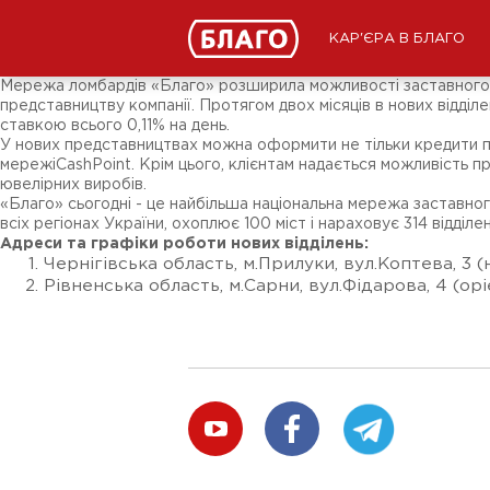
Новини
ЗМІ про нас
Підписники соц-мереж
КАР'ЄРА В БЛАГО
Ярмарки
Різне
Мережа ломбардів «Благо» розширила можливості заставного кр
представництву компанії. Протягом двох місяців в нових відділе
ставкою всього 0,11% на день.
У нових представництвах можна оформити не тільки кредити під 
мережіCashPoint. Крім цього, клієнтам надається можливість п
ювелірних виробів.
«Благо» сьогодні - це найбільша національна мережа заставно
всіх регіонах України, охоплює 100 міст і нараховує 314 відділен
Адреси та графіки роботи нових відділень:
Чернігівська область, м.Прилуки, вул.Коптева, 3 
Рівненська область, м.Сарни, вул.Фідарова, 4 (орі