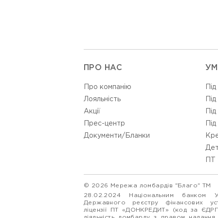
ПРО НАС
УМ
Про компанію
Під
Лояльність
Під
Акції
Під
Прес-центр
Під
Документи/Бланки
Кре
Дет
ПТ 
© 2026 Мережа ломбардів "Благо" ТМ
28.02.2024 Національним банком 
Державного реєстру фінансових у
ліцензії ПТ «ДОНКРЕДИТ» (код за ЄДР
діяльність ломбарду з правом надання