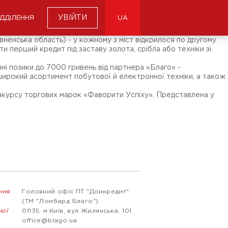
УВІЙТИ
ІДДІЛЕННЯ
UA
ненська область) - у кожному з міст відкрилося по другому
ти перший кредит під заставу золота, срібла або техніки зі
вні позики до 7000 гривень від партнера «Благо» -
 широкий асортимент побутової й електронної техніки, а також
курсу торгових марок «Фаворити Успіху». Представлена ​​у
ння
Головний офіс ПТ "Донкредит"
(ТМ "Ломбард Благо")
ної
01135, м.Київ, вул Жилянська, 101
office@blago.ua