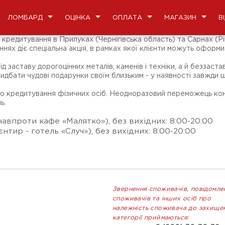
ЛОМБАРД
ОЦІНКА
ОПЛАТА
МАГАЗИН
В
едитування в Прилуках (Чернігівська область) та Сарнах (Рів
ннях діє спеціальна акція, в рамках якої клієнти можуть оформи
заставу дорогоцінних металів, каменів і техніки, а й беззаста
ридбати чудові подарунки своїм близьким - у наявності завжди
го кредитування фізичних осіб. Неодноразовий переможець кон
ь.
(навпроти кафе «Малятко»), без вихідних: 8:00-20:00
єнтир - готель «Случ»), без вихідних: 8:00-20:00
Звернення споживачів, повідомле
споживачів та інших осіб про
належність споживача до захище
категорії приймаються: