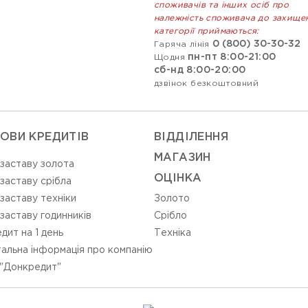
споживачів та інших осіб про
належність споживача до захище
категорії приймаються:
0 (800) 30-30-32
Гаряча лінія
пн-пт 8:00-21:00
Щодня
сб-нд 8:00-20:00
дзвінок безкоштовний
ОВИ КРЕДИТІВ
ВIДДIЛЕННЯ
МАГАЗИН
 заставу золота
ОЦIНКА
 заставу срібла
 заставу техніки
Золото
 заставу годинників
Срiбло
дит на 1 день
Технiка
альна інформація про компанію
"Донкредит"