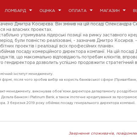
ЛОМБАРД
ОЦІНКА
ОПЛАТА
МАГАЗИН
В
чено Дмитра Косирєва. Він змінив на цій посаді Олександра Се
ся на власних проектах.
більно утримувала лідерські позиції на ринку заставного кред
 період, були повністю реалізовані, - зазначив Дмитро Косирєв
тних проектів і реалізації всіх професійних планів».
 обіймав посаду комерційного директора компанії. На цій поса
родуктів, що максимально відповідають потребам клієнтів, впро
ого гендиректора дозволить успішно продовжити стратегічний в
омічний інститут менеджменту.
фірмі, після чого зробив вибір на користь банківської сфери (Приватбанк, У
дакт-менеджменту, виконував обов'язки директора департаменту роздрібно
Дельта-Банком і Platinum Bank, а також іпотечне кредитування за програм
ора. З березня 2019 року обіймає посаду генерального директора компанії.
Звернення споживачів, повідомле