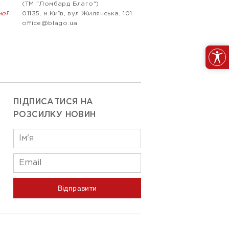
(ТМ "Ломбард Благо")
ної
01135, м.Київ, вул Жилянська, 101
office@blago.ua
ПІДПИСАТИСЯ НА
РОЗСИЛКУ НОВИН
Відправити