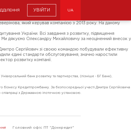
УВІЙТИ
ІДДІЛЕННЯ
UA
верінова, який керував компанією з 2013 року. На даному
итування України. Всі завдання з розвитку, підвищення
. - Ми дякуємо Олександру Михайловичу за неоціненний внесок у
ді Дмитро Сергійович зі своєю командою побудували ефективну
вадили єдині стандарти обслуговування, значно наростили
ектор розвитку компанії.
ніверсальний банк розвитку та партнерства, (пізніше - БГ Банк),
го бізнесу Кредитпромбанку. За безпосередньої участі Дмитра Сергійовича
ою співпраці з Державною іпотечною установою.
ння
Головний офіс ПТ "Донкредит"