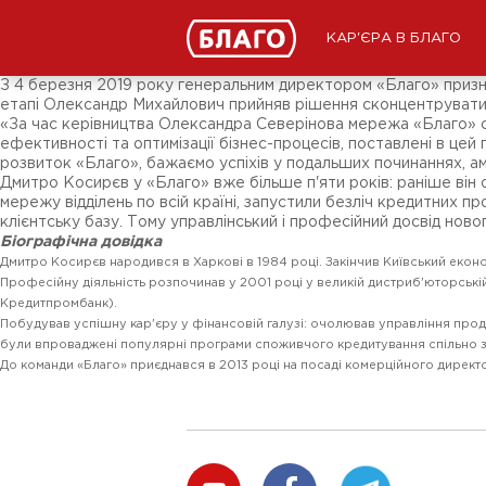
Новини
ЗМІ про нас
Підписники соц-мереж
КАР'ЄРА В БЛАГО
Ярмарки
Різне
З 4 березня 2019 року генеральним директором «Благо» призна
етапі Олександр Михайлович прийняв рішення сконцентрувати
«За час керівництва Олександра Северінова мережа «Благо» ста
ефективності та оптимізації бізнес-процесів, поставлені в цей
розвиток «Благо», бажаємо успіхів у подальших починаннях, амбі
Дмитро Косирєв у «Благо» вже більше п'яти років: раніше він
мережу відділень по всій країні, запустили безліч кредитних п
клієнтську базу. Тому управлінський і професійний досвід нов
Біографічна довідка
Дмитро Косирєв народився в Харкові в 1984 році. Закінчив Київський екон
Професійну діяльність розпочинав у 2001 році у великій дистриб'юторській 
Кредитпромбанк).
Побудував успішну кар'єру у фінансовій галузі: очолював управління про
були впроваджені популярні програми споживчого кредитування спільно з 
До команди «Благо» приєднався в 2013 році на посаді комерційного директ