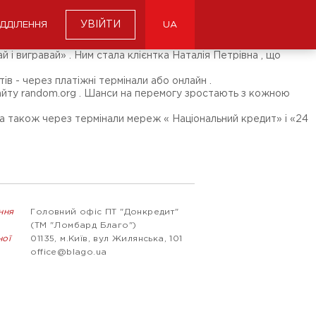
УВІЙТИ
ІДДІЛЕННЯ
UA
 і вигравай» . Ним стала клієнтка Наталія Петрівна , що
ів - через платіжні термінали або онлайн .
сайту random.org . Шанси на перемогу зростають з кожною
, а також через термінали мереж « Національний кредит» і «24
ння
Головний офіс ПТ "Донкредит"
(ТМ "Ломбард Благо")
ної
01135, м.Київ, вул Жилянська, 101
office@blago.ua