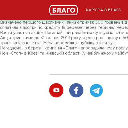
Новини
ЗМІ про нас
Підписники соц-мереж
КАР'ЄРА В БЛАГО
Ярмарки
Різне
Визначено першого щасливчик , який отримає 500 гривень від н
сплатила відсотки по кредиту 19 березня через термінал мере
Взяти участь в акції « Погашай і вигравай» можуть усі клієнти
Акція триватиме до 31 травня 2014 року, а розіграші призу в
транзакцією клієнта. Імена переможців публікуються тут.
Нагадаємо , в березні компанія «Благо» впровадила нову послу
Нон -Стоп» в Києві та Київській області (у найближчому майбутн