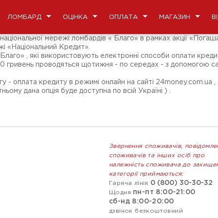
ЛОМБАРД
ОЦІНКА
ОПЛАТА
МАГАЗИН
В
аціональної мережі ломбардів « Благо» в рамках акції «Погашай
жі «Національний Кредит».
 «Благо» , які використовують електронні способи оплати кредит
 500 гривень проводяться щотижня - по середах - з допомогою 
гу - оплата кредиту в режимі онлайн на сайті 24money.com.ua 
ьому дана опція буде доступна по всій Україні ) .
Звернення споживачів, повідомле
споживачів та інших осіб про
належність споживача до захище
категорії приймаються:
0 (800) 30-30-32
Гаряча лінія
пн-пт 8:00-21:00
Щодня
сб-нд 8:00-20:00
дзвінок безкоштовний