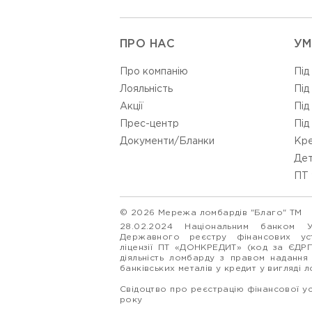
ПРО НАС
УМ
Про компанію
Під
Лояльність
Під
Акції
Під
Прес-центр
Під
Документи/Бланки
Кре
Дет
ПТ 
© 2026 Мережа ломбардів "Благо" ТМ
28.02.2024 Національним банком 
Державного реєстру фінансових у
ліцензії ПТ «ДОНКРЕДИТ» (код за ЄДР
діяльність ломбарду з правом надання
банківських металів у кредит у вигляді 
Свідоцтво про реєстрацію фінансової у
року