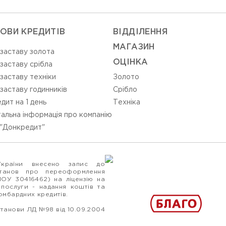
ОВИ КРЕДИТІВ
ВIДДIЛЕННЯ
МАГАЗИН
 заставу золота
ОЦIНКА
 заставу срібла
 заставу техніки
Золото
 заставу годинників
Срiбло
дит на 1 день
Технiка
альна інформація про компанію
"Донкредит"
України внесено запис до
станов про переоформлення
ПОУ 30416462) на ліцензію на
 послуги - надання коштів та
ломбардних кредитів.
станови ЛД №98 від 10.09.2004