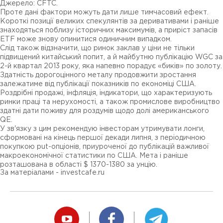
Джерело: CFTC.
Проте дані фактори можуть дати лише тимчасовий ефект.
Короткі позиції великих спекулянтів за деривативами і раніше
знаходяться поблизу історичних максимумів, а приріст запасів
ETF може знову опинитися одиничним випадком.
Слід також відзначити, що ринок заклав у ціни не тільки
підвищений китайський попит, а й майбутню публікацію WGC за
2-й квартал 2013 року, яка напевно порадує «биків» по ​​золоту.
Здатність дорогоцінного металу продовжити зростання
залежатиме від публікації показників по економіці США.
Роздрібні продажі, інфляція, індикатори, що характеризують
ринки праці та нерухомості, а також промислове виробництво
здатні дати поживу для роздумів щодо долі американського
QE.
У зв'язку з цим рекомендую інвесторам утримувати лонги,
сформовані на кінець першої декади липня, з періодичною
покупкою put-опціонів, приуроченої до публікацій важливої ​​
макроекономічної статистики по США. Мета і раніше
розташована в області $ 1370-1380 за унцію.
За матеріалами - investcafe.ru