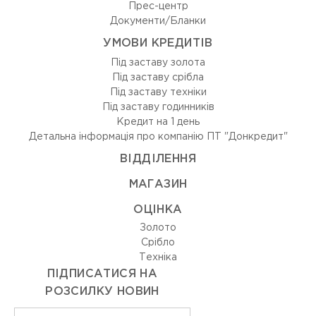
Прес-центр
Документи/Бланки
УМОВИ КРЕДИТІВ
Під заставу золота
Під заставу срібла
Під заставу техніки
Під заставу годинників
Кредит на 1 день
Детальна інформація про компанію ПТ "Донкредит"
ВIДДIЛЕННЯ
МАГАЗИН
ОЦIНКА
Золото
Срiбло
Технiка
ПІДПИСАТИСЯ НА
РОЗСИЛКУ НОВИН