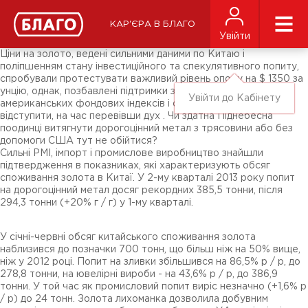
Новини
ЗМІ про нас
Підписники соц-мереж
КАР'ЄРА В БЛАГО
Ярмарки
Увійти
Різне
Ціни на золото, ведені сильними даними по Китаю і
поліпшенням стану інвестиційного та спекулятивного попиту,
спробували протестувати важливий рівень опору на $ 1350 за
унцію, однак, позбавлені підтримки з боку слабкого долара,
Увійти до Кабінету
американських фондових індексів і облігацій, змушені були
відступити, на час перевівши дух . Чи здатна Піднебесна
поодинці витягнути дорогоцінний метал з трясовини або без
допомоги США тут не обійтися?
Сильні PMI, імпорт і промислове виробництво знайшли
підтвердження в показниках, які характеризують обсяг
споживання золота в Китаї. У 2-му кварталі 2013 року попит
на дорогоцінний метал досяг рекордних 385,5 тонни, після
294,3 тонни (+20% г / г) у 1-му кварталі.
У січні-червні обсяг китайського споживання золота
наблизився до позначки 700 тонн, що більш ніж на 50% вище,
ніж у 2012 році. Попит на зливки збільшився на 86,5% р / р, до
278,8 тонни, на ювелірні вироби - на 43,6% р / р, до 386,9
тонни. У той час як промисловий попит виріс незначно (+1,6% р
/ р) до 24 тонн. Золота лихоманка дозволила добувним