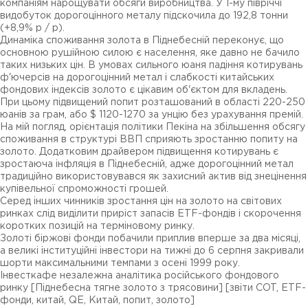
компаніям нарощувати обсяги виробництва. У 1-му півріччі
видобуток дорогоцінного металу підскочила до 192,8 тонни
(+8,9% р / р).
Динаміка споживання золота в Піднебесній переконує, що
основною рушійною силою є населення, яке давно не бачило
таких низьких цін. В умовах сильного юаня падіння котирувань
ф'ючерсів на дорогоцінний метал і слабкості китайських
фондових індексів золото є цікавим об'єктом для вкладень.
При цьому підвищений попит розташований в області 220-250
юанів за грам, або $ 1120-1270 за унцію без урахування премій.
На мій погляд, орієнтація політики Пекіна на збільшення обсягу
споживання в структурі ВВП сприяють зростанню попиту на
золото. Додатковим драйвером підвищення котирувань є
зростаюча інфляція в Піднебесній, адже дорогоцінний метал
традиційно використовувався як захисний актив від знецінення
купівельної спроможності грошей.
Серед інших чинників зростання цін на золото на світових
ринках слід виділити приріст запасів ETF-фондів і скорочення
коротких позицій на терміновому ринку.
Золоті біржові фонди побачили приплив вперше за два місяці,
а великі інституційні інвестори на тижні до 6 серпня закривали
шорти максимальними темпами з осені 1999 року.
Інвесткафе незалежна аналітика російського фондового
ринку [Піднебесна тягне золото з трясовини] [звіти COT, ETF-
фонди, китай, QE, Китай, попит, золото]