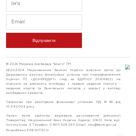
Відправити
© 2026 Мережа ломбардів "Благо" ТМ
28.02.2024 Національним банком України внесено запис до
Державного реєстру фінансових установ про переоформлення
ліцензії ПТ «ДОНКРЕДИТ» (код за ЄДРПОУ 30416462) на
ліцензію на діяльність ломбарду з правом надання послуги -
надання коштів та банківських металів у кредит у вигляді
ломбардних кредитів.
Свідоцтво про реєстрацію фінансової установи ЛД №98 від
10.09.2004 року
Орган, який здійснює державне регулювання діяльності
Товариства: Національний банк України Адреса: 01601, Київ, вул.
Інститутська, 9 Телефон: 0 800 505 240 Email:
nbu@bank.gov.ua
Розроблено FRESHTECH