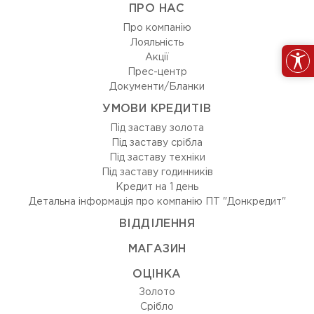
ПРО НАС
Про компанію
Лояльність
Акції
Прес-центр
Документи/Бланки
УМОВИ КРЕДИТІВ
Під заставу золота
Під заставу срібла
Під заставу техніки
Під заставу годинників
Кредит на 1 день
Детальна інформація про компанію ПТ "Донкредит"
ВIДДIЛЕННЯ
МАГАЗИН
ОЦIНКА
Золото
Срiбло