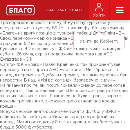
Новини
ЗМІ про нас
Підписники соц-мереж
КАР'ЄРА В БЛАГО
Ярмарки
Увійти
Різне
Три перемоги поспіль – в 3-му, 4-му і 5-му турі сезону
всеукраїнського турніру В9КУ – вивели футбольну команду
«Благо» на другу позицію в турнірній таблиці Другої ліги «В».
Свою переможну серію команда «Благо» почала 13 січня, коли
Увійти до Кабінету
з рахунком 5:2 виграла у команди «Славутич». Потім, 19 січня,
був виграш 4:2 в поєдинку з ФК «Металіст-Київ». А минулої
суботи, 26 січня, серію продовжила перемога над AFC
Evraztrade - 5:1!
Капітан ФК «Благо» Павло Кравченко так прокоментував
перемогу в матчі проти AFC Evraztrade: «Ми зібралися – і
сьогодні перемогли. Здобули перемогу, оскільки суперник був
непростий. В нашій лізі всі команди, безперечно, сильні».
На питання про те, які якості привели команду до перемоги в
цьому матчі, Павло відповів так: «Це зіграність гравців. Це одна
з наших сильних сторін. Раніше ми не були зіграні, а зараз з
кожним тренуванням, з кожною грою стаємо все краще і
краще».
Всеукраїнський аматорський чемпіонат з футболу В9КУ -
наймасштабніший турнір України серед непрофесійних
команд. Матчі проходять у 8 містах країни, в них бере участь
більше 5000 футболістів.