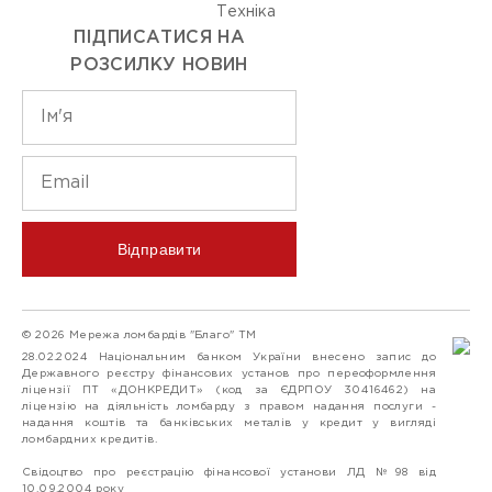
Технiка
ПІДПИСАТИСЯ НА
РОЗСИЛКУ НОВИН
Відправити
© 2026 Мережа ломбардів "Благо" ТМ
28.02.2024 Національним банком України внесено запис до
Державного реєстру фінансових установ про переоформлення
ліцензії ПТ «ДОНКРЕДИТ» (код за ЄДРПОУ 30416462) на
ліцензію на діяльність ломбарду з правом надання послуги -
надання коштів та банківських металів у кредит у вигляді
ломбардних кредитів.
Свідоцтво про реєстрацію фінансової установи ЛД №98 від
10.09.2004 року