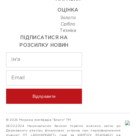
ОЦIНКА
Золото
Срiбло
Технiка
ПІДПИСАТИСЯ НА
РОЗСИЛКУ НОВИН
Відправити
© 2026 Мережа ломбардів "Благо" ТМ
28.02.2024 Національним банком України внесено запис до
Державного реєстру фінансових установ про переоформлення
ліцензії ПТ «ДОНКРЕДИТ» (код за ЄДРПОУ 30416462) на