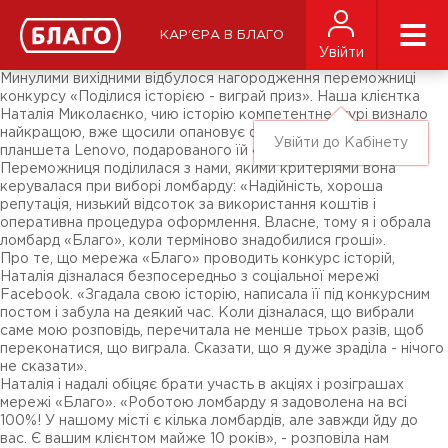
Новини
ЗМІ про нас
Підписники соц-мереж
КАР'ЄРА В БЛАГО
Ярмарки
Увійти
Різне
Минулими вихідними відбулося нагородження переможниці
конкурсу «Поділися історією - виграй приз». Наша клієнтка
Наталія Миколаєнко, чию історію компетентне журі визнало
найкращою, вже щосили опановує функціонал новенького
Увійти до Кабінету
планшета Lenovo, подарованого їй «Благо».
Переможниця поділилася з нами, якими критеріями вона
керувалася при виборі ломбарду: «Надійність, хороша
репутація, низький відсоток за використання коштів і
оперативна процедура оформлення. Власне, тому я і обрала
ломбард «Благо», коли терміново знадобилися гроші».
Про те, що мережа «Благо» проводить конкурс історій,
Наталія дізналася безпосередньо з соціальної мережі
Facebook. «Згадала свою історію, написала її під конкурсним
постом і забула на деякий час. Коли дізналася, що вибрали
саме мою розповідь, перечитала не менше трьох разів, щоб
переконатися, що виграла. Сказати, що я дуже зраділа - нічого
не сказати».
Наталія і надалі обіцяє брати участь в акціях і розіграшах
мережі «Благо». «Роботою ломбарду я задоволена на всі
100%! У нашому місті є кілька ломбардів, але завжди йду до
вас. Є вашим клієнтом майже 10 років», - розповіла нам