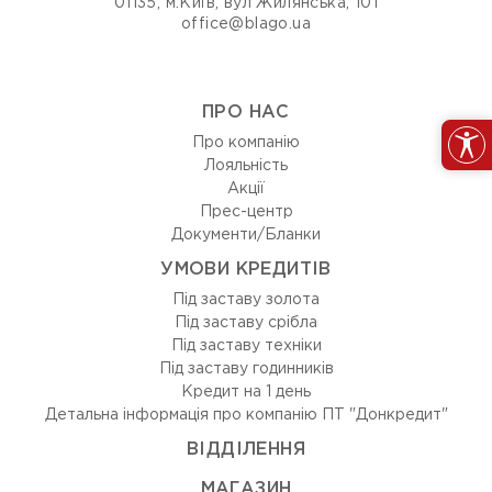
01135, м.Київ, вул Жилянська, 101
office@blago.ua
ПРО НАС
Про компанію
Лояльність
Акції
Прес-центр
Документи/Бланки
УМОВИ КРЕДИТІВ
Під заставу золота
Під заставу срібла
Під заставу техніки
Під заставу годинників
Кредит на 1 день
Детальна інформація про компанію ПТ "Донкредит"
ВIДДIЛЕННЯ
МАГАЗИН