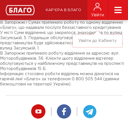
Новини
ЗМІ про нас
Підписники соц-мереж
КАР'ЄРА В БЛАГО
Ярмарки
Увійти
Різне
В Запоріжжі і Сумах припинило роботу по одному відділенню
«Благо», що надавали послуги беззаставного кредитування.
У місті Суми відділення, що закрилося, знаходилося по вулиці
Засумській, 5. Подальше обслуговування клієнтів даного
Увійти до Кабінету
представництва буде здійснюватися у найближчому офісі по
вулиці Засумській, 1.
В Запоріжжі припинило роботу відділення за адресою: вул.
Моторобудівників, 56. Клієнти цього відділення відтепер
обслуговуються у найближчому представництві на проспекті
Моторобудівників 15 Б.
Інформацію стосовно роботи відділень можна дізнатися на
гарячій лінії «Благо» за телефоном 0 800 505 544 (дзвінки
безкоштовні на території України).