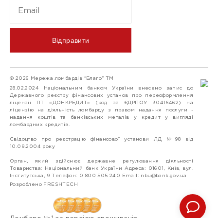
Відправити
© 2026 Мережа ломбардів "Благо" ТМ
28.02.2024 Національним банком України внесено запис до
Державного реєстру фінансових установ про переоформлення
ліцензії ПТ «ДОНКРЕДИТ» (код за ЄДРПОУ 30416462) на
ліцензію на діяльність ломбарду з правом надання послуги -
надання коштів та банківських металів у кредит у вигляді
ломбардних кредитів.
Свідоцтво про реєстрацію фінансової установи ЛД №98 від
10.09.2004 року
Орган, який здійснює державне регулювання діяльності
Товариства: Національний банк України Адреса: 01601, Київ, вул.
Інститутська, 9 Телефон: 0 800 505 240 Email:
nbu@bank.gov.ua
Розроблено FRESHTECH