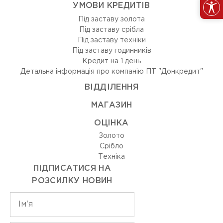
УМОВИ КРЕДИТІВ
Під заставу золота
Під заставу срібла
Під заставу техніки
Під заставу годинників
Кредит на 1 день
Детальна інформація про компанію ПТ "Донкредит"
ВIДДIЛЕННЯ
МАГАЗИН
ОЦIНКА
Золото
Срiбло
Технiка
ПІДПИСАТИСЯ НА
РОЗСИЛКУ НОВИН