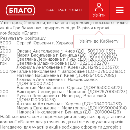
Новини
ЗМІ про нас
Підписники соц-мереж
КАР'ЄРА В БЛАГО
Ярмарки
Увійти
Різне
У вівторок, 2 вересня, визначено переможців восьмого тижня
акції «Три бажання», приуроченої до 15-річчя мережі
ломбардів «Благо».
Результати розіграшу:
Увійти до Кабінету
5000
Сергей Юрьевич г. Харьков (ДОН1870003599)
грн
2000
Оксана Анатольевна г. Киев (ДОН3090001039)
грн
Мария Васильевна г. Винница (ДОН2850002831)
1000
Светлана Леонидовна г. Луцк (ДОН2800003697)
грн
Светлана Владимировна (ДОН0220002270)
Людмила Анатольевна г. Киев (ДОН2490003670)
500 грн
Галина Николаевна г. Запорожье (ДОН0780001930)
Наталия Васильевна г. Киев (ДОН2640007085)
Людмила Анатольевна г. Новомосковск
(ДОН1610002130)
Валентин Михайлович г. Одесса (ДОН1650003322)
200
Виктория Леонидовна г. Чернигов (ДОН2670003223)
грн.
Руслан Леонидович г. Новоград-Волынский
(ДОН3120000478)
Антонина Артемовна г. Херсон (ДОН0840004233)
Марина Евгеньевна г. Мелитополь (ДОН0930004914)
Николай Николаевич г. Винница (ДОН2810004128)
Найближчим часом з переможцями зв'яжуться представники
компанії «Благо» для уточнення дати і місця вручення призів.
Нагадаємо, для участі в акції необхідно оформити договір з