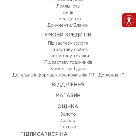
Про компанію
Лояльність
Акції
Прес-центр
Документи/Бланки
УМОВИ КРЕДИТІВ
Під заставу золота
Під заставу срібла
Під заставу техніки
Під заставу годинників
Кредит на 1 день
Детальна інформація про компанію ПТ "Донкредит"
ВIДДIЛЕННЯ
МАГАЗИН
ОЦIНКА
Золото
Срiбло
Технiка
ПІДПИСАТИСЯ НА