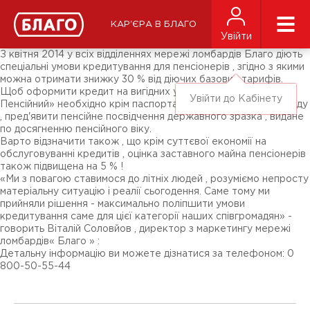
Новини
ЗМІ про нас
Підписники соц-мереж
КАР'ЄРА В БЛАГО
Ярмарки
Увійти
Різне
З квітня 2014 у всіх відділеннях мережі ломбардів Благо діють
спеціальні умови кредитування для пенсіонерів , згідно з якими
можна отримати знижку 30 % від діючих базових тарифів.
Щоб оформити кредит на вигідних умовах за тарифом «
Увійти до Кабінету
Пенсійний» необхідно крім паспорта та ідентифікаційного коду
, пред'явити пенсійне посвідчення державного зразка , видане
по досягненню пенсійного віку.
Варто відзначити також , що крім суттєвої економії на
обслуговуванні кредитів , оцінка заставного майна пенсіонерів
також підвищена на 5 % !
«Ми з повагою ставимося до літніх людей , розуміємо непросту
матеріальну ситуацію і реалії сьогодення. Саме тому ми
прийняли рішення - максимально поліпшити умови
кредитування саме для цієї категорії наших співгромадян» -
говорить Віталій Соловйов , директор з маркетингу мережі
ломбардів« Благо » :
Детальну інформацію ви можете дізнатися за телефоном: 0
800-50-55-44