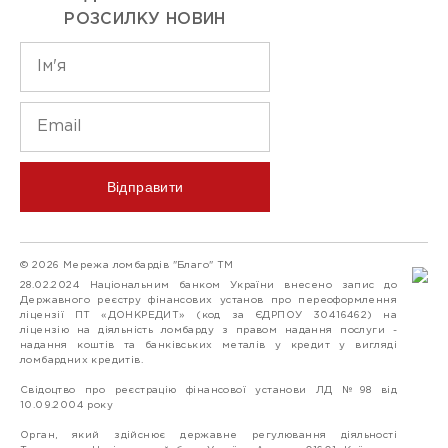
РОЗСИЛКУ НОВИН
Відправити
© 2026 Мережа ломбардів "Благо" ТМ
28.02.2024 Національним банком України внесено запис до
Державного реєстру фінансових установ про переоформлення
ліцензії ПТ «ДОНКРЕДИТ» (код за ЄДРПОУ 30416462) на
ліцензію на діяльність ломбарду з правом надання послуги -
надання коштів та банківських металів у кредит у вигляді
ломбардних кредитів.
Свідоцтво про реєстрацію фінансової установи ЛД №98 від
10.09.2004 року
Орган, який здійснює державне регулювання діяльності