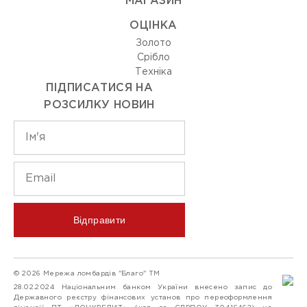
МАГАЗИН
ОЦIНКА
Золото
Срiбло
Технiка
ПІДПИСАТИСЯ НА
РОЗСИЛКУ НОВИН
Відправити
© 2026 Мережа ломбардів "Благо" ТМ
28.02.2024 Національним банком України внесено запис до
Державного реєстру фінансових установ про переоформлення