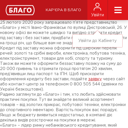
Новости
СМИ о нас
Подписчикам соц-сетей
КАР'ЄРА В БЛАГО
Ярмарки
Увійти
Разное
25 лютого 2020 року запрацювало п’яте представництво
«Благо» у місті Івано-Франківськ по вулиці Дністровській, 26. У
новому офісі ви можете швидко та вигідно отримати кредит
під заставу і без застави, придбати прикраси, техніку, обміняти
Увійти до Кабінету
на гроші річ, що більше вам не знадобиться.
Кредит під заставу можна оформити під широкий перелік
речей: золоті та срібні вироби, електроніка, побутова техніка,
електроінструмент, товари для хобі, спорту та туризму.
Також ви можете оформити беззаставну позику на суму до
20 000 гривень та отримати гроші протягом 20 хвилин,
пред’явивши лиш паспорт та ІПН. Щоб прискорити
оформлення кредиту без застави, подайте
заявку
через сайт
або контакт-центр за телефоном 0 800 505 544 (дзвінки по
Україні безкоштовні).
Радимо заглянути до «Благо» і тим, хто любить здійснювати
практичні покупки. Тут ви знайдете великий асортимент
товарів – від золотих прикрас, побутової техніки, електроніки
до спортивного інвентарю. Вартість покупок вас порадує.
Якщо ж бюджету виявиться недостатньо, в компанії діє
декілька видів розстрочки на покупки в мережі.
«Благо» – лідер ринку небанківського кредитування, який