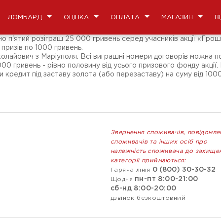
ЛОМБАРД
ОЦІНКА
ОПЛАТА
МАГАЗИН
В
но п'ятий розіграш 25 000 гривень серед учасників акції «Гро
 призів по 1000 гривень.
олайович з Маріуполя. Всі виграшні номери договорів можна 
000 гривень - рівно половину від усього призового фонду акці
 кредит під заставу золота (або перезаставу) на суму від 100
Звернення споживачів, повідомле
споживачів та інших осіб про
належність споживача до захище
категорії приймаються:
0 (800) 30-30-32
Гаряча лінія
пн-пт 8:00-21:00
Щодня
сб-нд 8:00-20:00
дзвінок безкоштовний