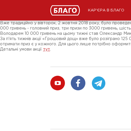
Новини
ЗМІ про нас
Підписники соц-мереж
КАР'ЄРА В БЛАГО
Ярмарки
Різне
Вже традиційно у вівторок, 2 жовтня 2018 року, було проведе
000 гривень - головний приз, три призи по 3000 гривень, шість
Володарем 10 000 гривень на цьому тижні став Олександр Мик
За п'ять тижнів акції «Грошовий дощ» вже було розіграно 125 
отримати приз є у кожного. Для цього лише потрібно оформити
Детальні умови акції
тут
.