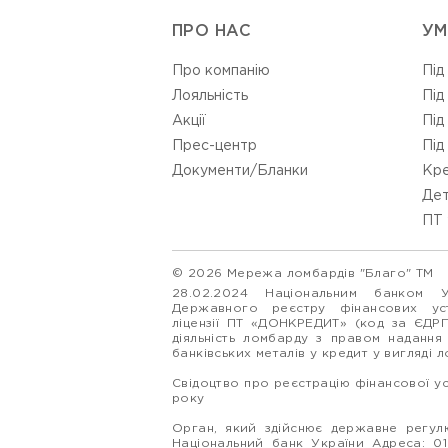
ПРО НАС
УМ
Про компанію
Під
Лояльність
Під
Акції
Під
Прес-центр
Під
Документи/Бланки
Кре
Дет
ПТ 
© 2026 Мережа ломбардів "Благо" ТМ
28.02.2024 Національним банком 
Державного реєстру фінансових у
ліцензії ПТ «ДОНКРЕДИТ» (код за ЄДР
діяльність ломбарду з правом надання
банківських металів у кредит у вигляді 
Свідоцтво про реєстрацію фінансової у
року
Орган, який здійснює державне регулю
Національний банк України Адреса: 0160