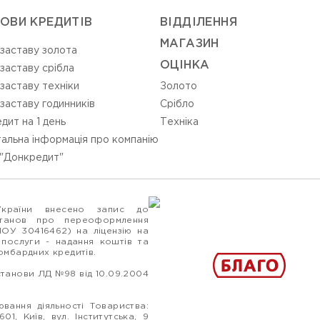
ОВИ КРЕДИТІВ
ВIДДIЛЕННЯ
МАГАЗИН
 заставу золота
ОЦIНКА
 заставу срібла
 заставу техніки
Золото
 заставу годинників
Срiбло
дит на 1 день
Технiка
альна інформація про компанію
"Донкредит"
України внесено запис до
станов про переоформлення
ПОУ 30416462) на ліцензію на
 послуги - надання коштів та
ломбардних кредитів.
станови ЛД №98 від 10.09.2004
вання діяльності Товариства:
1, Київ, вул. Інститутська, 9