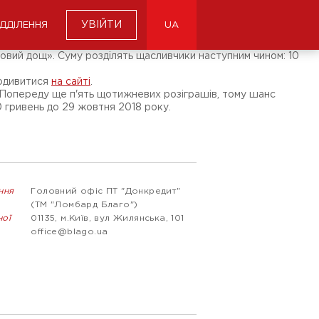
УВІЙТИ
ІДДІЛЕННЯ
UA
шовий дощ». Суму розділять щасливчики наступним чином: 10
подивитися
на сайті
.
ї. Попереду ще п'ять щотижневих розіграшів, тому шанс
0 гривень до 29 жовтня 2018 року.
ння
Головний офіс ПТ "Донкредит"
(ТМ "Ломбард Благо")
ної
01135, м.Київ, вул Жилянська, 101
office@blago.ua