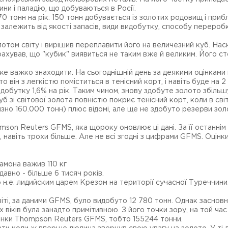
ни і паладію, що добуваються в Росії.
0 тонн на рік: 150 тонн добувається із золотих родовищ і приб
залежить від якості запасів, види видобутку, способу переробк
золотом світу і вирішив переплавити його на величезний куб. На
ахував, що "кубик" виявиться не таким вже й великим. Його с
е важко знаходити. На сьогоднішній день за деякими оцінками 
він з легкістю поміститься в тенісний корт, і навіть буде на 2 
обутку 1,6% на рік. Таким чином, знову здобуте золото збільшує
куб зі світової золота повністю покриє тенісний корт, коли в с
лизно 160.000 тонн) плюс відомі, але ще не здобуто резерви зо
.
son Reuters GFMS, яка щороку оновлює ці дані. За її останнім 
навіть трохи більше. Але не всі згодні з цифрами GFMS. Оцінки 
амона важив 110 кг
авно - більше 6 тисяч років.
 н.е. лидийским царем Крезом на території сучасної Туреччини
віті, за даними GFMS, було видобуто 12 780 тонн. Однак засно
 віків була занадто примітивною. З його точки зору, на той ч
цінки Thompson Reuters GFMS, тобто 155244 тонни.