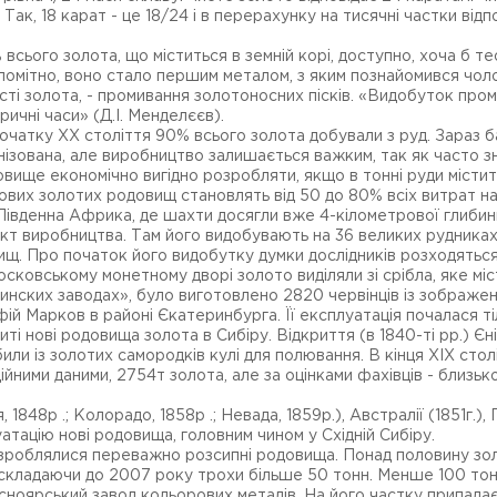
Так, 18 карат - це 18/24 і в перерахунку на тисячні частки відп
сього золота, що міститься в земній корі, доступно, хоча б т
помітно, воно стало першим металом, з яким познайомився чолов
сті золота, - промивання золотоносних пісків. «Видобуток пром
ричні часи» (Д.І. Менделєєв).
очатку XX століття 90% всього золота добували з руд. Зараз б
ізована, але виробництво залишається важким, так як часто зн
ще економічно вигідно розробляти, якщо в тонні руди міститься
нових золотих родовищ становлять від 50 до 80% всіх витрат н
Південна Африка, де шахти досягли вже 4-кілометрової глибини
кт виробництва. Там його видобувають на 36 великих рудниках,
ищ. Про початок його видобутку думки дослідників розходяться
осковському монетному дворі золото виділяли зі срібла, яке міс
ерчинских заводах», було виготовлено 2820 червінців із зображ
ій Марков в районі Єкатеринбурга. Її експлуатація почалася ті
і нові родовища золота в Сибіру. Відкриття (в 1840-ті pp.) Єн
ли із золотих самородків кулі для полювання. В кінця XIX столі
ційними даними, 2754т золота, але за оцінками фахівців - близь
848р .; Колорадо, 1858р .; Невада, 1859р.), Австралії (1851г.),
атацію нові родовища, головним чином у Східній Сибіру.
озроблялися переважно розсипні родовища. Понад половину зол
, складаючи до 2007 року трохи більше 50 тонн. Менше 100 т
асноярський завод кольорових металів. На його частку припад