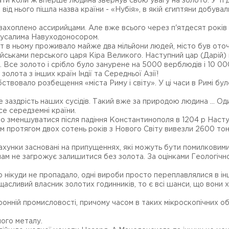
 коли ж вперше людина звернув свою увагу на золото. У ті дале
від нього пішла назва країни - «Нубія», в якій єгиптяни добувал
ло захоплено ассирийцами. Але вже всього через п'ятдесят рокі
 Єрусалима Навуходоносором.
т в ньому проживало майже два мільйони людей, місто був ото
 військами перського царя Кіра Великого. Наступний цар (Дарій) 
. Все золото і срібло було занурене на 5000 верблюдів і 10 00
олота з інших країн Індії та Середньої Азії!
вовало розбещення «міста Риму і світу». У ці часи в Римі було 
 заздрість наших сусідів. Такий вже за природою людина ... Один
се середземні країни.
ало зменшуватися після падіння Константинополя в 1204 р Насту
тім протягом двох сотень років з Нового Світу вивезли 2600 то
ахунки засновані на припущеннях, які можуть бути помилковим
ам не загрожує залишитися без золота. За оцінками Геологічн
о нікуди не пропадало, одні вироби просто переплавлялися в ін
щасливий власник золотих годинників, то є всі шанси, що вони 
нній промисловості, причому часом в таких мікроскопічних обс
ного металу.