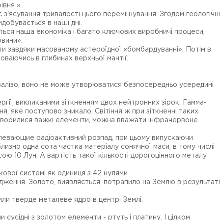
івня ».
 з'ясування тривалості цього перемішування. Згодом геологічні
добувається в наші дні.
ться наша економіка і багато ключових виробничі процеси,
овини».
ети завдяки масованому астероїдної «бомбардуванні». Потім в
ховаючись в глибинах верхньої мантії.
бо залізо, воно не може утворюватися безпосередньо усередині
гії, викликаними зіткненням двох нейтронних зірок. Гамма-
я, яке поступово зникало. Світіння ж при зіткненні таких
 утворилися важкі елементи, можна вважати інфрачервоне
ерпевающие радіоактивний розпад, при цьому випускаючи
лизно одна сота частка матеріалу сонячної маси, в тому числі
сою 10 Лун. А вартість такої кількості дорогоцінного металу
кової системі як одиниця з 42 нулями.
дження. Золото, виявляється, потрапило на Землю в результаті
или тверде металеве ядро в центрі Землі.
усідні з золотом елементи - ртуть і платину. І цілком