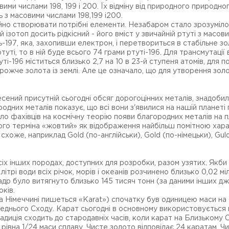
ми числами 198, 199 і 200. Їх відміну від природного природног
ь з масовими числами 198,199 і200.
но створювати потрібні елементи. Незабаром стало зрозуміло,
 ізотоп досить рідкісний - його вміст у звичайній ртуті з масо
197, яка, захопивши електрон, і перетвориться в стабільне з
ті, то в ній буде всього 74 грами ртуті-196. Для трансмутації
уті-196 міститься близько 2,7 на 10 в 23-й ступеня атомів, для 
жче золота із землі. Але це означало, що для утворення золота
есений присутній сьогодні обсяг дорогоцінних металів, знадоби
одних металів показує, що всі вони з'явилися на нашій планеті п
о фахівців на космічну теорію появи благородних металів на п
ського терміна «жовтий» як відображення найбільш помітною ха
хоже, наприклад Gold (по-англійськи), Gold (по-німецьки), Guld
 всіх інших породах, доступних для розробки, разом узятих. Якб
рі води всіх річок, морів і океанів розчинено близько 0,02 мі
адр було витягнуто близько 145 тисяч тонн (за даними інших д
оків.
 Німеччині пишеться «Karat») спочатку був одиницею маси на ос
днього Сходу. Карат сьогодні в основному використовується пр
адиція сходить до стародавніх часів, коли карат на Близькому 
 рівна 1/24 маси сплаву. Чисте золото відповідає 24 каратам. Ч