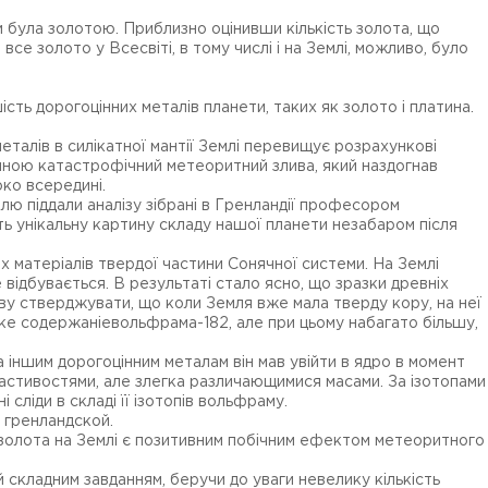
ни була золотою. Приблизно оцінивши кількість золота, що
се золото у Всесвіті, в тому числі і на Землі, можливо, було
сть дорогоцінних металів планети, таких як золото і платина.
талів в силікатної мантії Землі перевищує розрахункові
чиною катастрофічний метеоритний злива, який наздогнав
око всередині.
лю піддали аналізу зібрані в Гренландії професором
ть унікальну картину складу нашої планети незабаром після
их матеріалів твердої частини Сонячної системи. На Землі
відбувається. В результаті стало ясно, що зразки древніх
таву стверджувати, що коли Земля вже мала тверду кору, на неї
зьке содержаніевольфрама-182, але при цьому набагато більшу,
а іншим дорогоцінним металам він мав увійти в ядро в момент
 властивостями, але злегка различающимися масами. За ізотопами
ліди в складі її ізотопів вольфраму.
з гренландской.
 золота на Землі є позитивним побічним ефектом метеоритного
й складним завданням, беручи до уваги невелику кількість