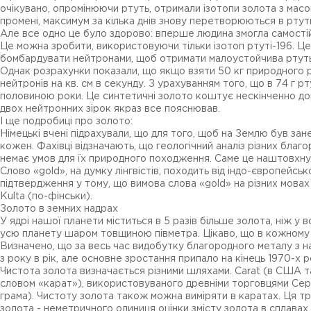
очікувано, опромінюючи ртуть, отримали ізотопи золота з масови
промені, максимум за кілька днів знову перетворюються в ртут
Але все одно це було здорово: вперше людина змогла самостій
Це можна зробити, використовуючи тільки ізотоп ртуті-196. Цей
бомбардувати нейтронами, щоб отримати малоустойчива ртуть-
Однак розрахунки показали, що якщо взяти 50 кг природного рту
нейтронів на кв. см в секунду. З урахуванням того, що в 74 г рт
половиною роки. Це синтетичні золото коштує нескінченно доро
двох нейтронних зірок якраз все пояснював.
І ще подробиці про золото:
Німецькі вчені підрахували, що для того, щоб на Землю був зан
кожен. Фахівці відзначають, що геологічний аналіз різних благор
немає умов для їх природного походження. Саме це наштовхнул
Слово «gold», на думку лінгвістів, походить від індо-європей
підтвердження у тому, що вимова слова «gold» на різних мовах с
Kulta (по-фінськи).
Золото в земних надрах
У ядрі нашої планети міститься в 5 разів більше золота, ніж у
усю планету шаром товщиною півметра. Цікаво, що в кожному літ
Визначено, що за весь час видобутку благородного металу з н
з року в рік, але основне зростання припало на кінець 1970-х р
Чистота золота визначається різними шляхами. Carat (в США та
словом «карат»), використовуваного древніми торговцями Сере
грама). Чистоту золота також можна виміряти в каратах. Ця тр
золота - неметричного одиниця оцінки змісту золота в сплавах,