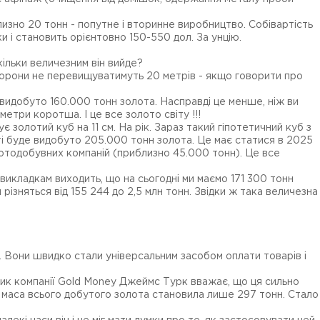
лизно 20 тонн - попутне і вторинне виробництво. Собівартість
и і становить орієнтовно 150-550 дол. За унцію.
скільки величезним він вийде?
торони не перевищуватимуть 20 метрів - якщо говорити про
видобуто 160.000 тонн золота. Насправді це менше, ніж ви
метри коротша. І це все золото світу !!!
 золотий куб на 11 см. На рік. Зараз такий гіпотетичний куб з
віті буде видобуто 205.000 тонн золота. Це має статися в 2025
лотодобувних компаній (приблизно 45.000 тонн). Це все
викладкам виходить, що на сьогодні ми маємо 171 300 тонн
різняться від 155 244 до 2,5 млн тонн. Звідки ж така величезна
. Вони швидко стали універсальним засобом оплати товарів і
вник компанії Gold Money Джеймс Турк вважає, що ця сильно
ас маса всього добутого золота становила лише 297 тонн. Стало