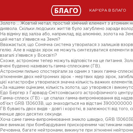
Новини
ЗМІ про нас
Підписники соц-мереж
КАР'ЄРА В БЛАГО
Ярмарки
Різне
Золото ... Жовтий метал, простий хімічний елемент з атомним 
диявола. Скільки людських життів було загублено заради волод
На відміну від заліза або, наприклад, від алюмінію, золота на 
цей метал з'явився на Землі?
Вважається, що Сонячна система утворилася з залишків взорвав
гелію. Але в надрах зірок не можуть синтезуватися елементи ва
взагалі з'явився у Всесвіті?
Схоже, астрономи тепер можуть відповісти на це питання. Зол
вчені буденно називають гамма-сплесками (ГВ).
Астрономи пильно спостерігали за одним з таких гамма-сплеск
зіткненням двох нейтронних зірок - мертвих ядер зірок, загиблих
цієї катастрофи утворилася значна кількість важких елементів,
«За нашими оцінками, кількість золота, що утворився і викинут
Едо Бергер з Гарвард-Смітсонівського астрофізичного центру
Гамма-сплеск (ГВ) - це спалах гамма-випромінювання від надзв
об'єкт GRB 130603B, що знаходиться на відстані 3900000000 с
ГВ бувають двох видів - довгі і короткі, в залежності від тог
менше двох десятих секунди.
Хоча саме гамма-випромінювання зникло швидко, GRB 130603B п
яке виникає при бомбардуванні прискореними частинками навко
Речовина, багате нейтронами, викинуте при зіткненні нейтрон