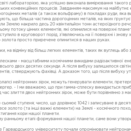
віті лабораторією, яка успішно виконала вимірювання такого р
ьких конвекційних процесів. Завданням-максимум на майбутнє є
гоцінних металів (а також вольфраму) в покладах руди, яка ви
ть, що більша частина дорогоцінних металів, на яких грунтує
оли Землю накрило десь 20 квінтильйон тонн астероїдного реч
ьому потоку цінних елементів, які опинилися на поверхні план
ступило в круговорот порід, з'являючись на її поверхні і знову 
ого золота просто приречене опинитися в наших руках.
ки, на відміну від більш легких елементів, таких як вуглець а
лесками - масштабними космічними викидами радіоактивної енер
сього двох десятих секунди. А після вибуху залишилося світінн
ментів, стверджують фахівці. А доказом того, що після вибуху
 колапсі нейтронних зірок, можуть генерувати елементи, прет
ергер. - І ми вважаємо, що при гамма-сплеску викидається приб
ід час злиття двох нейтронних зірок, може бути порівнянно з ма
в сьомий ступеня; число, що дорівнює 1042 і записуване в десят
е золото (та інші важкі елементи) на Землі - космічного похо
астигання кори нашої планети.
ому ранньому етапі формування нашої планети, саме вони утвор
з Гарвардського університету почали опромінювати нейтронами с