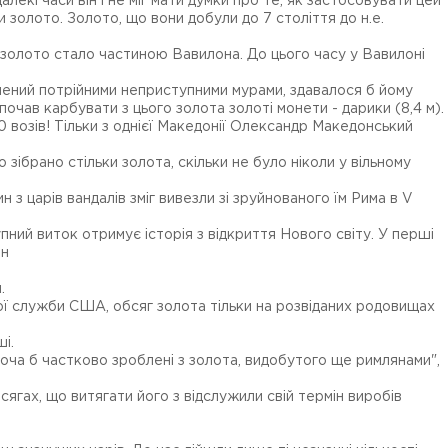
кі часи він і не міг мати думки про те, як застосовувати цей
и золото. Золото, що вони добули до 7 століття до н.е.
в золото стало частиною Вавилона. До цього часу у Вавилоні
чений потрійними неприступними мурами, здавалося б йому
почав карбувати з цього золота золоті монети - дарики (8,4 м).
0 возів! Тільки з однієї Македонії Олександр Македонський
зібрано стільки золота, скільки не було ніколи у вільному
 з царів вандалів зміг вивезли зі зруйнованого їм Рима в V
пний виток отримує історія з відкриття Нового світу. У перші
нн
и.
ої служби США, обсяг золота тільки на розвіданих родовищах
ші.
хоча б частково зроблені з золота, видобутого ще римлянами",
ягах, що витягати його з відслужили свій термін виробів