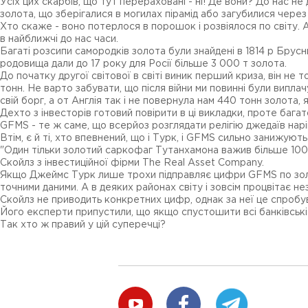
Усіх цих скарбів, що тут перераховані - ні! Де вони? До нас н
золота, що зберігалися в могилах пірамід або загубилися чер
Хто скаже - воно потерлося в порошок і розвіялося по світу. 
в найближчі до нас часи.
Багаті розсипи самородків золота були знайдені в 1814 р Брусни
родовища дали до 17 року для Росії більше 3 000 т золота.
До початку другої світової в світі виник перший криза, він н
тонн. Не варто забувати, що після війни ми повинні були випл
свій борг, а от Англія так і не повернула нам 440 тонн золота,
Дехто з інвесторів готовий повірити в ці викладки, проте бага
GFMS - те ж саме, що всерйоз розглядати релігію джедаїв нарі
Втім, є й ті, хто впевнений, що і Турк, і GFMS сильно занижуют
"Один тільки золотий саркофаг Тутанхамона важив більше 100 кг
Скойлз з інвестиційної фірми The Real Asset Company.
Якщо Джеймс Турк лише трохи підправляє цифри GFMS по золоту,
точними даними. А в деяких районах світу і зовсім процвітає н
Скойлз не приводить конкретних цифр, однак за неї це спроб
Його експерти припустили, що якщо спустошити всі банківські
Так хто ж правий у цій суперечці?