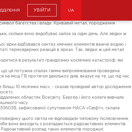
УВІЙТИ
ІДДІЛЕННЯ
UA
, символ багатства і влади. Кривавий метал, породження
ьки, скільки воно видобуває заліза за один день. Але звідки ж
ї зірки відбувався синтез хімічних елементів важче водню і
аті термоядерних реакцій в зірках. Так, звідки ж цей метал
ритися в результаті грандіозних космічних катастроф, які
и, що ця потужна спалах гамма-випромінювання проведена
я на місці ГВ протягом декількох днів, вказує на те, що під час
е більш 10 місячних мас», - сказав провідний автор дослідження
чусетс.
іддалених областях Всесвіту. Бергер і його колеги вивчали
рішнього часу.
RB 130603B, зафіксованої супутником НАСА «Свіфт», склала
ведінку цього світла не відповідали типовому післясвічення,
іби воно виходить з розпадаються радіоактивних елементів.
. Радіоактивний розпад таких елементів породжує