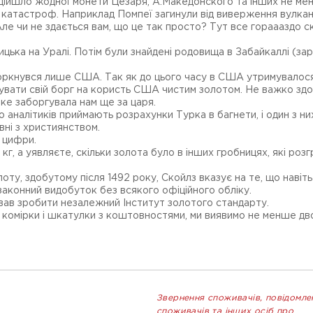
е дійшло жодної монети Цезаря, А.Македонского та інших не мен
ез катастроф. Наприклад Помпеї загинули від виверження вулка
Але чи не здається вам, що це так просто? Тут все гораааздо с
цька на Уралі. Потім були знайдені родовища в Забайкаллі (зара
е торкнувся лише США. Так як до цього часу в США утримувалос
ачувати свій борг на користь США чистим золотом. Не важко здо
 яке заборгувала нам ще за царя.
то аналітиків приймають розрахунки Турка в багнети, і один з н
вні з християнством.
ь цифри.
, а уявляєте, скільки золота було в інших гробницях, які розг
 здобутому після 1492 року, Скойлз вказує на те, що навіть с
езаконний видобуток без всякого офіційного обліку.
ував зробити незалежний Інститут золотого стандарту.
 комірки і шкатулки з коштовностями, ми виявимо не менше дво
Звернення споживачів, повідомле
споживачів та інших осіб про