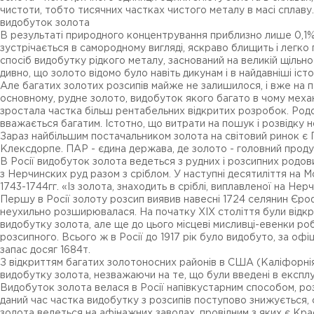
чистоти, тобто тисячних частках чистого металу в масі сплаву. 
видобуток золота
В результаті природного концентрування приблизно лише 0,1% в
зустрічається в самородному вигляді, яскраво блищить і легко 
спосіб видобутку рідкого металу, заснований на великій щільно
дивно, що золото відомо було навіть дикунам і в найдавніші істо
Але багатих золотих розсипів майже не залишилося, і вже на п
основному, рудне золото, видобуток якого багато в чому механ
зростала частка більш рентабельних відкритих розробок. Родови
вважається багатим. Істотно, що витрати на пошук і розвідку 
Зараз найбільшим постачальником золота на світовий ринок є 
Клексдорпе. ПАР - єдина держава, де золото - головний проду
В Росії видобуток золота ведеться з рудних і розсипних родов
з Нерчинских руд разом з сріблом. У наступні десятиліття на М
1743-1744гг. «Із золота, знаходить в сріблі, виплавленої на Н
Першу в Росії золоту розсип виявив навесні 1724 селянин Єроф
неухильно розширювалася. На початку XIX століття були відкрит
видобутку золота, але ще до цього місцеві мисливці-евенки роби
розсипного. Всього ж в Росії до 1917 рік було видобуто, за офі
запас досяг 1684т.
З відкриттям багатих золотоносних районів в США (Каліфорнія, 1
видобутку золота, незважаючи на те, що були введені в експлу
Видобуток золота велася в Росії напівкустарним способом, р
даний час частка видобутку з розсипів поступово знижується
золота ведеться на афінажних заводах, провідним з яких є Кр