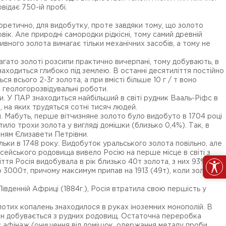
овідає 750-ій пробі.
еоретично, для видобутку, проте завдяки тому, що золото
ік. Але природні самородки рідкісні, тому самий древній
ивного золота вимагає тільки механічних засобів, а тому не
агато золоті розсипи практично вичерпані, тому добувають, в
аходиться глибоко під землею. В останні десятиліття постійно
 всього 2-3г золота, а при вмісті більше 10 г / т воно
а геологорозвідувальні роботи.
. У ПАР знаходиться найбільший в світі рудник Вааль-Ріфс в
 на яких трудяться сотні тисяч людей.
. Мабуть, перше вітчизняне золото було видобуто в 1704 році
тило трохи золота у вигляді домішки (близько 0,4%). Так, в
енням Єлизавети Петрівни.
льки в 1748 року. Видобуток уральського золота повільно, але
ісейського родовища вивело Росію на перше місце в світі з
ття Росія видобувала в рік близько 40т золота, з них 93% -
ко 3000т, причому максимум припав на 1913 (49т), коли золотий
 Південній Африці (1884г.), Росія втратила свою першість у
отих копалень знаходилося в руках іноземних монополій. В
онн добувається з рудних родовищ. Остаточна переробка
ає афінаж (очищення від домішок, одержання металу проби