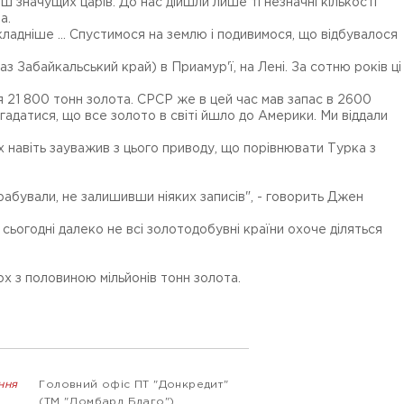
ш значущих царів. До нас дійшли лише ті незначні кількості
на.
кладніше ... Спустимося на землю і подивимося, що відбувалося
з Забайкальський край) в Приамур'ї, на Лені. За сотню років ці
я 21 800 тонн золота. СРСР же в цей час мав запас в 2600
гадатися, що все золото в світі йшло до Америки. Ми віддали
их навіть зауважив з цього приводу, що порівнювати Турка з
рабували, не залишивши ніяких записів", - говорить Джен
ьогодні далеко не всі золотодобувні країни охоче діляться
х з половиною мільйонів тонн золота.
ння
Головний офіс ПТ "Донкредит"
(ТМ "Ломбард Благо")