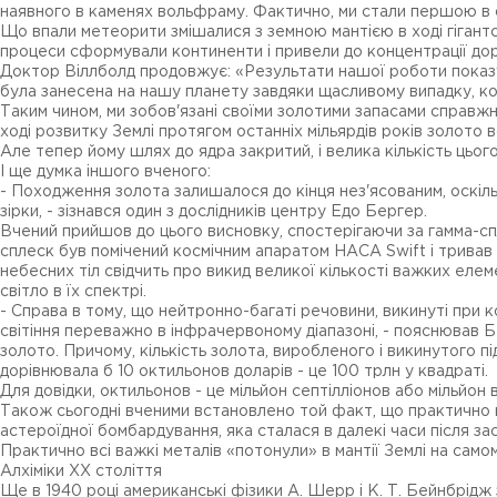
наявного в каменях вольфраму. Фактично, ми стали першою в с
Що впали метеорити змішалися з земною мантією в ході гігантс
процеси сформували континенти і привели до концентрації доро
Доктор Віллболд продовжує: «Результати нашої роботи показую
була занесена на нашу планету завдяки щасливому випадку, к
Таким чином, ми зобов'язані своїми золотими запасами справжн
ході розвитку Землі протягом останніх мільярдів років золото в
Але тепер йому шлях до ядра закритий, і велика кількість ць
І ще думка іншого вченого:
- Походження золота залишалося до кінця нез'ясованим, оскіль
зірки, - зізнався один з дослідників центру Едо Бергер.
Вчений прийшов до цього висновку, спостерігаючи за гамма-сп
сплеск був помічений космічним апаратом НАСА Swift і тривав в
небесних тіл свідчить про викид великої кількості важких еле
світло в їх спектрі.
- Справа в тому, що нейтронно-багаті речовини, викинуті при
світіння переважно в інфрачервоному діапазоні, - пояснював Б
золото. Причому, кількість золота, виробленого і викинутого п
дорівнювала б 10 октильонов доларів - це 100 трлн у квадраті.
Для довідки, октильонов - це мільйон септілліонов або мільйон 
Також сьогодні вченими встановлено той факт, що практично вс
астероїдної бомбардування, яка сталася в далекі часи після з
Практично всі важкі металів «потонули» в мантії Землі на сам
Алхіміки XX століття
Ще в 1940 році американські фізики А. Шерр і К. Т. Бейнбрідж 