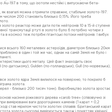
о Au-197 в тому, що ізотопи нестійкі і, випускаючи бета-
 як взагалі можна отримати справжнє, стабільне золото-197.
вим числом 200 становить близько 0,15%. Його треба
олото.
 в золото реактор може дати потік нейтронів 10 в 15-й ступеня
повної трансмутації ртуті в золото було б потрібно чотири з
 в космосі теж потрібні гігантські потоки нейтронів. І вибух
лися всього 160 металевих астероїдів, діаметром близько 20км
риблизно в один і той же час, однак на самій Землі не було і
ланеті.
рактеристики цього металу. Цей факт знаходить своє
 (по-датському), Gulden (по-голландськи), Gull (по-норвезька),
и все золото ядра Землі вилилося на поверхню, то покрило б
ліграма золота.
жерел - близько 200 тисяч тонн). Виробництво золота зростає
нові насіння ріжкового дерева «carob tree» (співзвучно зі
и вимірюванні ваги дорогоцінних каменів (1 карат = 0,2
Сході став мірилом чистоти золотих сплавів. Британський карат
истота золота сьогодні вимірюється також і поняттям хімічної