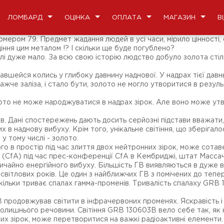
ЛОМБАРД
ОЦІНКА
ОПЛАТА
МАГАЗИН
В
номером 79. Предмет жадання людей в усі часи, мірило цінності
іння цим металом !? І скільки ще буде погублено?
Землі дуже мало. За всю свою історію людство добуло золота стіл
шейся колись у глибоку давнину наднової. У надрах тієї давньо
жче заліза, і стало бути, золото не могло утворитися в результ
ото не може народжуватися в надрах зірок. Але воно може утво
ів. Дані спостережень дають досить серйозні підстави вважат
 в наднову вибуху. Крім того, унікальне світіння, що зберігалос
 у тому числі - золото.
ого в простір під час злиття двох нейтронних зірок, може сотав
 (CfA) під час прес-конференції CfA в Кембриджі, штат Масса
ичайно енергійного вибуху. Більшість ГВ виявляються в дуже в
вітлових років. Це один з найближчих ГВ з помічених до тепе
о, скільки триває спалах гамма-променів. Тривалість спалаху G
родовжував світити в інфрачервоних променях. Яскравість і по
лишнього речовини. Світіння GRB 130603B вело себе так, як н
них зірок, може перетворитися на важкі радіоактивні елементи