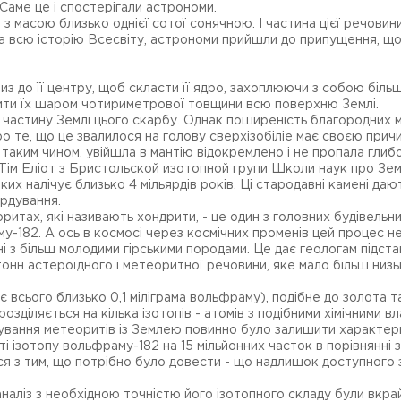
аме це і спостерігали астрономи.
 з масою близько однієї сотої сонячною. І частина цієї речови
за всю історію Всесвіту, астрономи прийшли до припущення, що в
 до її центру, щоб скласти її ядро, захоплюючи з собою більші
окрити їх шаром чотириметрової товщини всю поверхню Землі.
астину Землі цього скарбу. Однак поширеність благородних ме
ро те, що це звалилося на голову сверхізобіліе має своєю при
 таким чином, увійшла в мантію відокремлено і не пропала глиб
 Тім Еліот з Бристольской изотопной групи Школи наук про Зем
х налічує близько 4 мільярдів років. Ці стародавні камені даю
ардування.
ритах, які називають хондрити, - це один з головних будівельн
-182. А ось в космосі через космічних променів цей процес не 
нні з більш молодими гірськими породами. Це дає геологам підс
 тонн астероїдного і метеоритної речовини, яке мало більш ни
 всього близько 0,1 міліграма вольфраму), подібне до золота т
розділяється на кілька ізотопів - атомів з подібними хімічними
ання метеоритів із Землею повинно було залишити характерні с
і ізотопу вольфраму-182 на 15 мільйонних часток в порівнянні 
ся з тим, що потрібно було довести - що надлишок доступного
аналіз з необхідною точністю його ізотопного складу були вкра