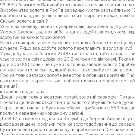
99,99%) близько 50% видобутого золота і велика частина плати
Виробництво золота в Росії в середньому становить близько 17
виробництва однієї унції коливається в широких межах, сильно 
Скільки золота в світі?
Уявіть на хвилину, що ви - суперлиходій, який заволодів усім 
Уоррен Баффет, одні з найбагатших людей планети, якось підр
здобутий за всю історію золоті.
Навіть з використанням сучасних технологій золото все ще дуж
думаєте. Якщо все добуте золото переплавити в золотий куб, то 
У рік добувається близько 2.600 тонн золота, тобто приріст вид
усього золота світу дорівнює 20,2 метрам по діагоналі. Такий 
році. 205.000 тонн - це сума з поточних запасів золота (приб
світове золото на сьогоднішній день - вже здобуте і ще в землі
Про світових запасах золота інвесторів оповіщає компанія Thom
цього металу - якраз стільки, щоб вистачило на Баффетом куб, 
різниця?
історична недостача
Древні знали толк в жовтому металі: золотий саркофаг Тутанх
Почасти це пояснюється тим, що золото добувають вже дуже д
Перші золоті монети були викарбувані приблизно в 550 році до
послуг в середземноморському регіоні.
До 1492, на момент відплиття Колумба до берегів Америки, у с
цифра завищена, оскільки техніка золотодобування до середніх
бути, і кінцева цифра повинна бути приблизно на 10% нижче о