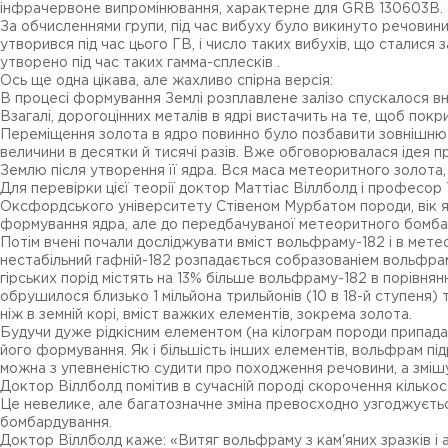
інфрачервоне випромінювання, характерне для GRB 130603B. С
За обчисленнями групи, під час вибуху було викинуто речовини
утворився під час цього ГВ, і число таких вибухів, що сталися 
утворено під час таких гамма-сплесків .
Ось ще одна цікава, але жахливо спірна версія:
В процесі формування Землі розплавлене залізо спускалося вниз
Взагалі, дорогоцінних металів в ядрі вистачить на те, щоб п
Переміщення золота в ядро повинно було позбавити зовнішню ч
величини в десятки й тисячі разів. Вже обговорювалася ідея п
Землю після утворення її ядра. Вся маса метеоритного золота,
Для перевірки цієї теорії доктор Маттіас Віллболд і професор
Оксфордського університету Стівеном Мурбатом породи, вік яки
формування ядра, але до передбачуваної метеоритного бомб
Потім вчені почали досліджувати вміст вольфраму-182 і в метео
нестабільний гафній-182 розпадається cобразованіем вольфраму
гірських порід містять на 13% більше вольфраму-182 в порівня
обрушилося близько 1 мільйона трильйонів (10 в 18-й ступеня)
ніж в земній корі, вміст важких елементів, зокрема золота.
Будучи дуже рідкісним елементом (на кілограм породи припадає
його формування. Як і більшість інших елементів, вольфрам під
можна з упевненістю судити про походження речовини, а змішув
Доктор Віллболд помітив в сучасній породі скорочення кількост
Це невелике, але багатозначне зміна превосходно узгоджуєть
бомбардування.
Доктор Віллболд каже: «Витяг вольфраму з кам'яних зразків і 