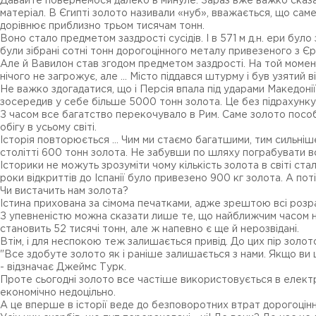
Давайте повернемося далеко в минуле. Зараз вже важко сказати
матеріал. В Єгипті золото називали «нуб», вважається, що саме 
дорівнює приблизно трьом тисячам тонн.
Воно стало предметом заздрості сусідів. І в 571 м д.н. ери бу
були зібрані сотні тонн дорогоцінного металу привезеного з
Але й Вавилон став згодом предметом заздрості. На той момен
нічого не загрожує, але ... Місто піддався штурму і був узятий
Не важко здогадатися, що і Персія впала під ударами Македонії
зосередив у себе більше 5000 тонн золота. Це без підрахунку з
З часом все багатство перекочувало в Рим. Саме золото пособст
обігу в усьому світі.
Історія повторюється ... Чим ми стаємо багатшими, тим сильніше
столітті 600 тонн золота. Не забувши по шляху пограбувати в
Історики не можуть зрозуміти чому кількість золота в світі ст
роки відкриттів до Іспанії було привезено 900 кг золота. А по
Чи вистачить нам золота?
Істина прихована за сімома печатками, адже зрештою всі розр
З упевненістю можна сказати лише те, що найближчим часом н
становить 52 тисячі тонн, але ж напевно є ще й нерозвідані.
Втім, і для неспокою теж залишається привід. До цих пір золот
"Все здобуте золото як і раніше залишається з нами. Якщо ви 
- відзначає Джеймс Турк.
Проте сьогодні золото все частіше використовується в електро
економічно недоцільно.
А це вперше в історії веде до безповоротних втрат дорогоцін