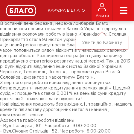
Новини
ЗМІ про нас
Підписники соц-мереж
КАР'ЄРА В БЛАГО
Ярмарки
Увійти
Різне
В останній день березня , мережа ломбардів Благо
поповнилася новими точками в Західній Україні : відразу два
відділення розпочали роботу в Івано -Франківську. Столиця
Прикарпаття стала 93 містом української мережі .
Увійти до Кабінету
«Це новий регіон присутності« Благо » , який найближчим
часом поповниться рядом відкриттів у найбільших районних
центрах області. Розширення географії в цьому напрямку
передбачено стратегією розвитку нашої мережі. Так , в 2013
р. були відкриті відділення інших містах Західної України в
Чернівцях, Тернополі , Львові » , - прокоментував Віталій
Соловйов , директор з маркетингу« Благо » .
З першого дня роботи нових відділень пропонується
безпрецедентні умови кредитування в рамках акції « Щедрий
сусід » : процентна ставка 0,001 % на день від суми кредиту
протягом 2 -х місяців з дати відкриття !
Нові відділення працюють без вихідних, і , традиційно , надають
кредити під заставу дорогоцінних металів і каменів ,
електронної техніки.
Адреси та графік роботи відділень:
- Вул. Галицька , 101 . Час роботи : 9:00-20:00
- Вул.Січових Стрільців , 52 . Час роботи: 8:00-20:00