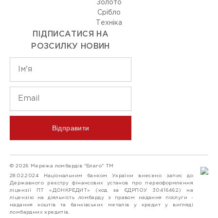
Золото
Срiбло
Технiка
ПІДПИСАТИСЯ НА
РОЗСИЛКУ НОВИН
Відправити
© 2026 Мережа ломбардів "Благо" ТМ
28.02.2024 Національним банком України внесено запис до
Державного реєстру фінансових установ про переоформлення
ліцензії ПТ «ДОНКРЕДИТ» (код за ЄДРПОУ 30416462) на
ліцензію на діяльність ломбарду з правом надання послуги -
надання коштів та банківських металів у кредит у вигляді
ломбардних кредитів.