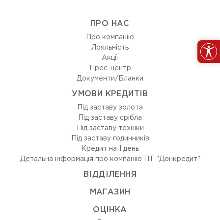
ПРО НАС
Про компанію
Лояльність
Акції
Прес-центр
Документи/Бланки
УМОВИ КРЕДИТІВ
Під заставу золота
Під заставу срібла
Під заставу техніки
Під заставу годинників
Кредит на 1 день
Детальна інформація про компанію ПТ "Донкредит"
ВIДДIЛЕННЯ
МАГАЗИН
ОЦIНКА