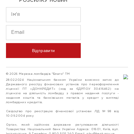
РОЗСИЛКУ НОВИН
Відправити
© 2026 Мережа ломбардів "Благо" ТМ
28.02.2024 Національним банком України внесено запис до
Державного реєстру фінансових установ про переоформлення
ліцензії ПТ «ДОНКРЕДИТ» (код за ЄДРПОУ 30416462) на
ліцензію на діяльність ломбарду з правом надання послуги -
надання коштів та банківських металів у кредит у вигляді
ломбардних кредитів.
Свідоцтво про реєстрацію фінансової установи ЛД №98 від
10.09.2004 року
Орган, який здійснює державне регулювання діяльності
Товариства: Національний банк України Адреса: 01601, Київ, вул.
Інститутська, 9 Телефон: 0 800 505 240 Email:
nbu@bank.gov.ua