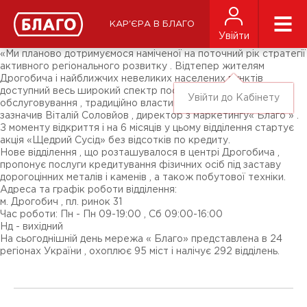
Новини
ЗМІ про нас
Підписники соц-мереж
КАР'ЄРА В БЛАГО
Ярмарки
Увійти
Різне
«Ми планово дотримуємося наміченої на поточний рік стратегії
активного регіонального розвитку . Відтепер жителям
Дрогобича і найближчих невеликих населених пунктів
доступний весь широкий спектр послуг і найвищі стандарти
Увійти до Кабінету
обслуговування , традиційно властиві нашій мережі » , -
зазначив Віталій Соловйов , директор з маркетингу« Благо » .
З моменту відкриття і на 6 місяців у цьому відділення стартує
акція «Щедрий Сусід» без відсотків по кредиту.
Нове відділення , що розташувалося в центрі Дрогобича ,
пропонує послуги кредитування фізичних осіб під заставу
дорогоцінних металів і каменів , а також побутової техніки.
Адреса та графік роботи відділення:
м. Дрогобич , пл. ринок 31
Час роботи: Пн - Пн 09-19:00 , Сб 09:00-16:00
Нд - вихідний
На сьогоднішній день мережа « Благо» представлена ​​в 24
регіонах України , охоплює 95 міст і налічує 292 відділень.