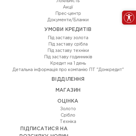
Лояльність
Акції
Прес-центр
Документи/Бланки
УМОВИ КРЕДИТІВ
Під заставу золота
Під заставу срібла
Під заставу техніки
Під заставу годинників
Кредит на 1 день
Детальна інформація про компанію ПТ "Донкредит"
ВIДДIЛЕННЯ
МАГАЗИН
ОЦIНКА
Золото
Срiбло
Технiка
ПІДПИСАТИСЯ НА