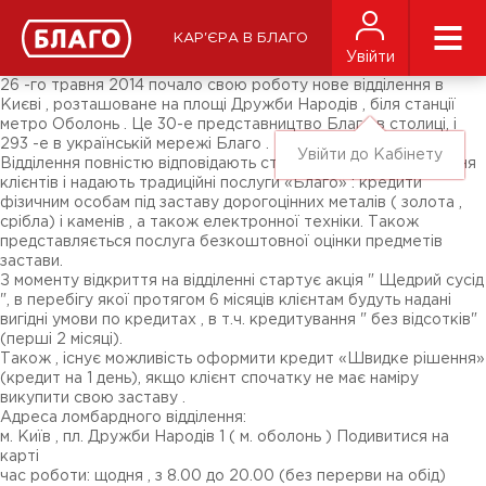
Новини
ЗМІ про нас
Підписники соц-мереж
КАР'ЄРА В БЛАГО
Ярмарки
Увійти
Різне
26 -го травня 2014 почало свою роботу нове відділення в
Києві , розташоване на площі Дружби Народів , біля станції
метро Оболонь . Це 30-е представництво Благо в столиці, і
293 -е в українській мережі Благо .
Увійти до Кабінету
Відділення повністю відповідають стандартам обслуговування
клієнтів і надають традиційні послуги «Благо» : кредити
фізичним особам під заставу дорогоцінних металів ( золота ,
срібла) і каменів , а також електронної техніки. Також
представляється послуга безкоштовної оцінки предметів
застави.
З моменту відкриття на відділенні стартує акція " Щедрий сусід
", в перебігу якої протягом 6 місяців клієнтам будуть надані
вигідні умови по кредитах , в т.ч. кредитування " без відсотків"
(перші 2 місяці).
Також , існує можливість оформити кредит «Швидке рішення»
(кредит на 1 день), якщо клієнт спочатку не має наміру
викупити свою заставу .
Адреса ломбардного відділення:
м. Київ , пл. Дружби Народів 1 ( м. оболонь ) Подивитися на
карті
час роботи: щодня , з 8.00 до 20.00 (без перерви на обід)