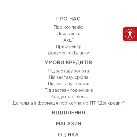
ПРО НАС
Про компанію
Лояльність
Акції
Прес-центр
Документи/Бланки
УМОВИ КРЕДИТІВ
Під заставу золота
Під заставу срібла
Під заставу техніки
Під заставу годинників
Кредит на 1 день
Детальна інформація про компанію ПТ "Донкредит"
ВIДДIЛЕННЯ
МАГАЗИН
ОЦIНКА