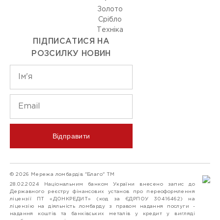
Золото
Срiбло
Технiка
ПІДПИСАТИСЯ НА
РОЗСИЛКУ НОВИН
Відправити
© 2026 Мережа ломбардів "Благо" ТМ
28.02.2024 Національним банком України внесено запис до
Державного реєстру фінансових установ про переоформлення
ліцензії ПТ «ДОНКРЕДИТ» (код за ЄДРПОУ 30416462) на
ліцензію на діяльність ломбарду з правом надання послуги -
надання коштів та банківських металів у кредит у вигляді