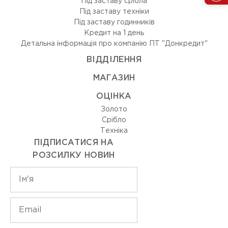
Під заставу срібла
Під заставу техніки
Під заставу годинників
Кредит на 1 день
Детальна інформація про компанію ПТ "Донкредит"
ВIДДIЛЕННЯ
МАГАЗИН
ОЦIНКА
Золото
Срiбло
Технiка
ПІДПИСАТИСЯ НА
РОЗСИЛКУ НОВИН