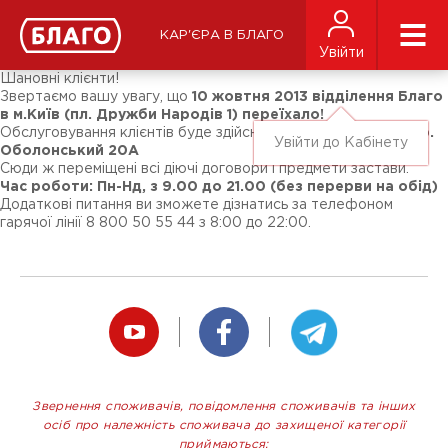
Новини
ЗМІ про нас
Підписники соц-мереж
КАР'ЄРА В БЛАГО
Ярмарки
Увійти
Різне
Шановні клієнти!
Звертаємо вашу увагу, що
10 жовтня 2013 відділення Благо
в м.Київ (пл. Дружби Народів 1) переїхало!
Обслуговування клієнтів буде здійснюватися за адресою:
пр.
Увійти до Кабінету
Оболонський 20А
Сюди ж переміщені всі діючі договори і предмети застави.
Час роботи: Пн-Нд, з 9.00 до 21.00 (без перерви на обід)
Додаткові питання ви зможете дізнатись за телефоном
гарячої лінії 8 800 50 55 44 з 8:00 до 22:00.
Звернення споживачів, повідомлення споживачів та інших
осіб про належність споживача до захищеної категорії
приймаються: