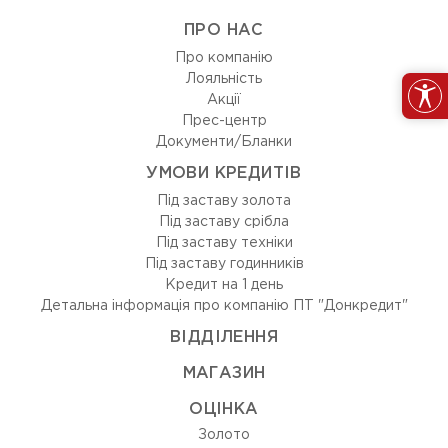
ПРО НАС
Про компанію
Лояльність
Акції
Прес-центр
Документи/Бланки
УМОВИ КРЕДИТІВ
Під заставу золота
Під заставу срібла
Під заставу техніки
Під заставу годинників
Кредит на 1 день
Детальна інформація про компанію ПТ "Донкредит"
ВIДДIЛЕННЯ
МАГАЗИН
ОЦIНКА
Золото