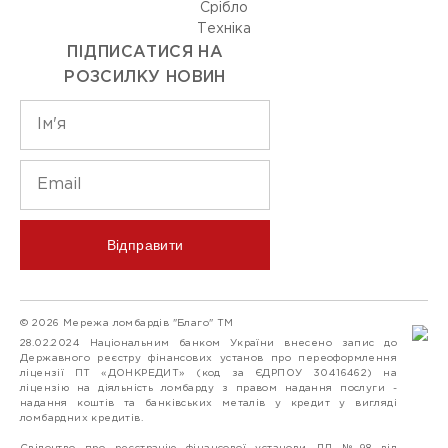
Срiбло
Технiка
ПІДПИСАТИСЯ НА
РОЗСИЛКУ НОВИН
Відправити
© 2026 Мережа ломбардів "Благо" ТМ
28.02.2024 Національним банком України внесено запис до
Державного реєстру фінансових установ про переоформлення
ліцензії ПТ «ДОНКРЕДИТ» (код за ЄДРПОУ 30416462) на
ліцензію на діяльність ломбарду з правом надання послуги -
надання коштів та банківських металів у кредит у вигляді
ломбардних кредитів.