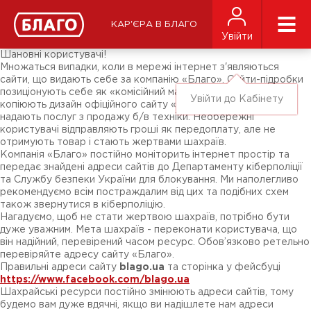
Новини
ЗМІ про нас
Підписники соц-мереж
КАР'ЄРА В БЛАГО
Ярмарки
Увійти
Різне
Шановні користувачі!
Множаться випадки, коли в мережі інтернет з'являються
сайти, що видають себе за компанію «Благо». Сайти-підробки
позиціонують себе як «комісійний магазин техніки». Вони
Увійти до Кабінету
копіюють дизайн офіційного сайту «Благо», але насправді не
надають послуг з продажу б/в техніки. Необережні
користувачі відправляють гроші як передоплату, але не
отримують товар і стають жертвами шахраїв.
Компанія «Благо» постійно моніторить інтернет простір та
передає знайдені адреси сайтів до Департаменту кіберполіції
та Службу безпеки України для блокування. Ми наполегливо
рекомендуємо всім постраждалим від цих та подібних схем
також звернутися в кіберполіцію.
Нагадуємо, щоб не стати жертвою шахраїв, потрібно бути
дуже уважним. Мета шахраїв - переконати користувача, що
він надійний, перевірений часом ресурс. Обов’язково ретельно
перевіряйте адресу сайту «Благо».
Правильні адреси сайту
blago.ua
та сторінка у фейсбуці
https://www.facebook.com/blago.ua
Шахрайські ресурси постійно змінюють адреси сайтів, тому
будемо вам дуже вдячні, якщо ви надішлете нам адреси