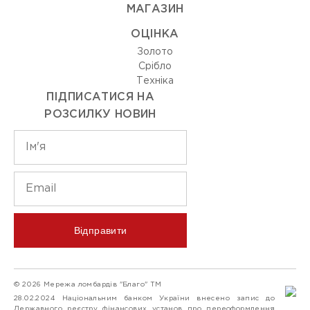
МАГАЗИН
ОЦIНКА
Золото
Срiбло
Технiка
ПІДПИСАТИСЯ НА
РОЗСИЛКУ НОВИН
Відправити
© 2026 Мережа ломбардів "Благо" ТМ
28.02.2024 Національним банком України внесено запис до
Державного реєстру фінансових установ про переоформлення