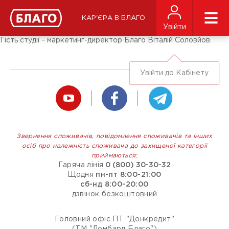
Новини
ЗМІ про нас
Підписники соц-мереж
КАР'ЄРА В БЛАГО
Ярмарки
Увійти
Різне
Гість студії - маркетинг-директор Благо Віталій Соловйов.
Увійти до Кабінету
Звернення споживачів, повідомлення споживачів та інших
осіб про належність споживача до захищеної категорії
приймаються:
Гаряча лінія
0 (800) 30-30-32
Щодня
пн-пт 8:00-21:00
сб-нд 8:00-20:00
дзвінок безкоштовний
Головний офіс ПТ "Донкредит"