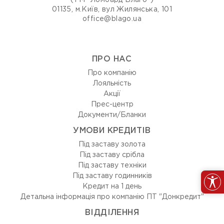
(ТМ "Ломбард Благо")
01135, м.Київ, вул Жилянська, 101
office@blago.ua
ПРО НАС
Про компанію
Лояльність
Акції
Прес-центр
Документи/Бланки
УМОВИ КРЕДИТІВ
Під заставу золота
Під заставу срібла
Під заставу техніки
Під заставу годинників
Кредит на 1 день
Детальна інформація про компанію ПТ "Донкредит"
ВIДДIЛЕННЯ