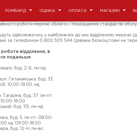
ЛОМБАРД
ОЦІНКА
ОПЛАТА
МАГАЗИН
В
тивності роботи мережі «Благо» і покращення стандартів обслу
удуть здійснюватись у найближчих до них відділеннях мережі (д
ії за телефоном 0 800 505 544 (дзвінки безкоштовні на терит
 роботи відділення, в
ься подальше
ецке, буд. 2-Б, пн-нд:
ул. Гетьманська, буд. 33,
сб: 10:00-19:00, нд:
. Гагаріна, буд. 37, пн-пт:
 10:00-18:00
ький, буд. 115, пн-нд:
нка, буд. 5, пн-пт: 08:00-
:00 нд: 09:00-18:00
ера, буд. 12-Н, пн-вс: