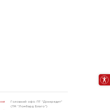
ння
Головний офіс ПТ "Донкредит"
(ТМ "Ломбард Благо")