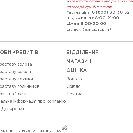
належність споживача до захище
категорії приймаються:
0 (800) 30-30-32
Гаряча лінія
пн-пт 8:00-21:00
Щодня
сб-нд 8:00-20:00
дзвінок безкоштовний
ОВИ КРЕДИТІВ
ВIДДIЛЕННЯ
МАГАЗИН
 заставу золота
ОЦIНКА
 заставу срібла
 заставу техніки
Золото
 заставу годинників
Срiбло
дит на 1 день
Технiка
альна інформація про компанію
"Донкредит"
України внесено запис до