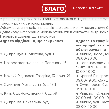
Новини
ЗМІ про нас
Підписники соц-мереж
КАР'ЄРА В БЛАГО
Ярмарки
Різне
У рамках програми оптимізації, метою якої є підвищення ефек
точок у різних регіонах країни.
Обслуговування клієнтів офісів, що закрилися, у подальшому б
Додаткову інформацію можна отримати в контакт-центрі компан
Перелік відділень, що закрились:
Адрес
а відділення, що закрилося
Адреса та графік
якому
здійснюєт
обслуговування
м. Дніпро, вул. Шолохова, буд. 1
м. Дніпро, шосе Дон
08:00-20:00
м. Новомосковськ, площа Перемоги, 16
м. Новомосковськ, в
пн-пт: 08:00-19:00, 
10:00-18:00
м. Кривий Ріг, просп. Гагаріна, 13, прим. 21
м. Кривий Ріг, просп
09:00-19:00, сб-нд:
м. Суми, вул. Металургів, буд. 13Д
м. Суми, просп. Курс
09:00-19:00
м. Київ, бул. Чоколівський, буд. 39
м. Київ, вул. Симире
20:00 сб : 09:00-19
м. Дніпро, пл. Вокзальна, буд. 1
м. Дніпро, вул. Паст
08:00-20:00