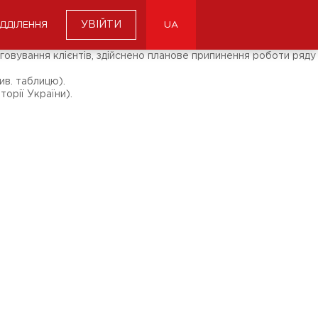
УВІЙТИ
ІДДІЛЕННЯ
UA
говування клієнтів, здійснено планове припинення роботи ряду
ив. таблицю).
орії України).