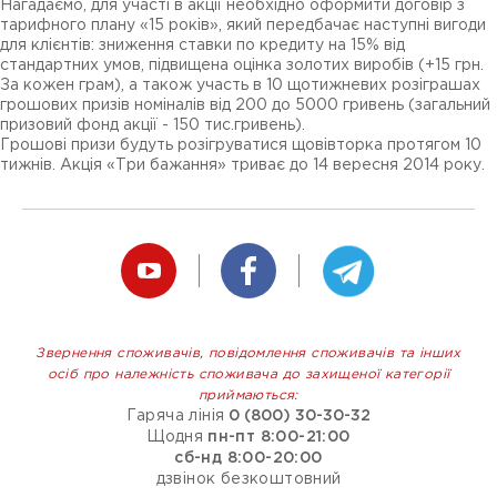
Нагадаємо, для участі в акції необхідно оформити договір з
тарифного плану «15 років», який передбачає наступні вигоди
для клієнтів: зниження ставки по кредиту на 15% від
стандартних умов, підвищена оцінка золотих виробів (+15 грн.
За кожен грам), а також участь в 10 щотижневих розіграшах
грошових призів номіналів від 200 до 5000 гривень (загальний
призовий фонд акції - 150 тис.гривень).
Грошові призи будуть розігруватися щовівторка протягом 10
тижнів. Акція «Три бажання» триває до 14 вересня 2014 року.
Звернення споживачів, повідомлення споживачів та інших
осіб про належність споживача до захищеної категорії
приймаються:
Гаряча лінія
0 (800) 30-30-32
Щодня
пн-пт 8:00-21:00
сб-нд 8:00-20:00
дзвінок безкоштовний