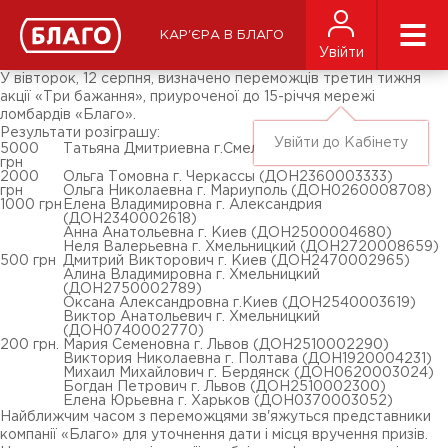
Новини
ЗМІ про нас
Підписники соц-мереж
КАР'ЄРА В БЛАГО
Ярмарки
Увійти
Різне
У вівторок, 12 серпня, визначено переможців третин тижня
акції «Три бажання», приуроченої до 15-річчя мережі
ломбардів «Благо».
Результати розіграшу:
Увійти до Кабінету
5000
Татьяна Дмитриевна г.Смела (ДОН2380004672)
грн
2000
Ольга Томовна г. Черкассы (ДОН2360003333)
грн
Ольга Николаевна г. Мариуполь (ДОН0260008708)
1000 грн
Елена Владимировна г. Александрия
(ДОН2340002618)
Анна Анатольевна г. Киев (ДОН2500004680)
Неля Валерьевна г. Хмельницкий (ДОН2720008659)
500 грн
Дмитрий Викторович г. Киев (ДОН2470002965)
Алина Владимировна г. Хмельницкий
(ДОН2750002789)
Оксана Александровна г.Киев (ДОН2540003619)
Виктор Анатольевич г. Хмельницкий
(ДОН0740002770)
200 грн.
Мария Семеновна г. Львов (ДОН2510002290)
Виктория Николаевна г. Полтава (ДОН1920004231)
Михаил Михайлович г. Бердянск (ДОН0620003024)
Богдан Петрович г. Львов (ДОН2510002300)
Елена Юрьевна г. Харьков (ДОН0370003052)
Найближчим часом з переможцями зв'яжуться представники
компанії «Благо» для уточнення дати і місця вручення призів.