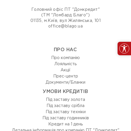
Головний офіс ПТ "Донкредит"
(ТМ "Ломбард Благо")
01135, м.Київ, вул Жилянська, 101
office@blago.ua
ПРО НАС
Про компанію
Лояльність
Акції
Прес-центр
Документи/Бланки
УМОВИ КРЕДИТІВ
Під заставу золота
Під заставу срібла
Під заставу техніки
Під заставу годинників
Кредит на 1 день
Детальна інформація про компанію ПТ "Донкредит"