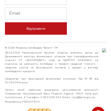
Відправити
© 2026 Мережа ломбардів "Благо" ТМ
28.02.2024 Національним банком України внесено запис до
Державного реєстру фінансових установ про переоформлення
ліцензії ПТ «ДОНКРЕДИТ» (код за ЄДРПОУ 30416462) на
ліцензію на діяльність ломбарду з правом надання послуги -
надання коштів та банківських металів у кредит у вигляді
ломбардних кредитів.
Свідоцтво про реєстрацію фінансової установи ЛД №98 від
10.09.2004 року
Орган, який здійснює державне регулювання діяльності
Товариства: Національний банк України Адреса: 01601, Київ, вул.
Інститутська, 9 Телефон: 0 800 505 240 Email:
nbu@bank.gov.ua
Розроблено FRESHTECH