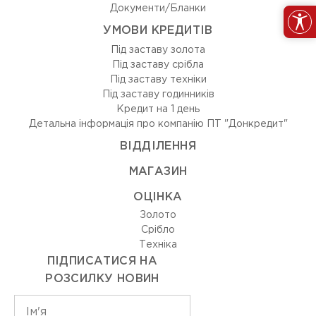
Документи/Бланки
УМОВИ КРЕДИТІВ
Під заставу золота
Під заставу срібла
Під заставу техніки
Під заставу годинників
Кредит на 1 день
Детальна інформація про компанію ПТ "Донкредит"
ВIДДIЛЕННЯ
МАГАЗИН
ОЦIНКА
Золото
Срiбло
Технiка
ПІДПИСАТИСЯ НА
РОЗСИЛКУ НОВИН