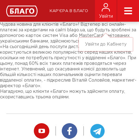
Новости
СМИ о нас
Подписчикам соц-сетей
КАР'ЄРА В БЛАГО
Ярмарки
Увійти
Разное
Чудова новина для клієнтів «Благо»! Відтепер всі онлайн-
платежі за кредитами на сайті blago.ua, що будуть зроблені за
допомогою карток систем Visa або MasterCard, емітованих
українськими банками, здійснюються без комісії.
Увійти до Кабінету
«На сьогоднішній день послуги дистанційної оплати
користуються великою популярністю серед наших клієнтів,
оскільки не потребують присутності у відділенні «Благо». При
цьому, понад 60% всіх таких платежів проводяться через
інтернет. Упевнений, що скасування комісії дозволить ще
більшій кількості наших позичальників оцінити переваги
віддаленої оплати», - підкреслив Віталій Соловйов, маркетинг-
директор «Благо».
Нагадуємо, що клієнти «Благо» можуть здійснити оплату,
скориставшись трьома опціями.