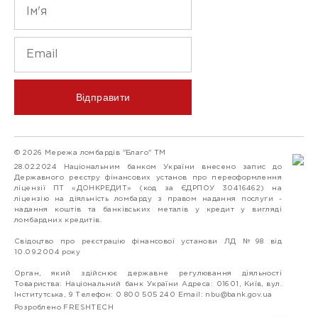
Відправити
© 2026 Мережа ломбардів "Благо" ТМ
28.02.2024 Національним банком України внесено запис до
Державного реєстру фінансових установ про переоформлення
ліцензії ПТ «ДОНКРЕДИТ» (код за ЄДРПОУ 30416462) на
ліцензію на діяльність ломбарду з правом надання послуги -
надання коштів та банківських металів у кредит у вигляді
ломбардних кредитів.
Свідоцтво про реєстрацію фінансової установи ЛД №98 від
10.09.2004 року
Орган, який здійснює державне регулювання діяльності
Товариства: Національний банк України Адреса: 01601, Київ, вул.
Інститутська, 9 Телефон: 0 800 505 240 Email:
nbu@bank.gov.ua
Розроблено FRESHTECH