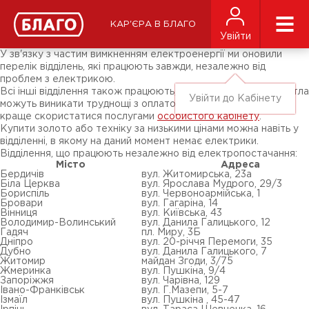
Новини
ЗМІ про нас
Підписники соц-мереж
КАР'ЄРА В БЛАГО
Ярмарки
Увійти
Різне
У зв'язку з частим вимкненням електроенергії ми оновили
перелік відділень, які працюють завжди, незалежно від
проблем з електрикою.
Всі інші відділення також працюють, але при відключенні світла
Увійти до Кабінету
можуть виникати труднощі з оплатою кредиту, в такому разі
краще скористатися послугами
особистого кабінету
.
Купити золото або техніку за низькими цінами можна навіть у
відділенні, в якому на даний момент немає електрики.
Відділення, що працюють незалежно від електропостачання:
Місто
Адреса
Бердичів
вул. Житомирська, 23а
Біла Церква
вул. Ярослава Мудрого, 29/3
Бориспіль
вул. Червоноармійська, 1
Бровари
вул. Гагаріна, 14
Вінниця
вул. Київська, 43
Володимир-Волинський
вул. Данила Галицького, 12
Гадяч
пл. Миру, 3Б
Дніпро
вул. 20-річчя Перемоги, 35
Дубно
вул. Данила Галицького, 7
Житомир
майдан Згоди, 3/75
Жмеринка
вул. Пушкіна, 9/4
Запоріжжя
вул. Чарівна, 129
Івано-Франківськ
вул. Г.Мазепи, 5-7
Ізмаїл
вул. Пушкіна , 45-47