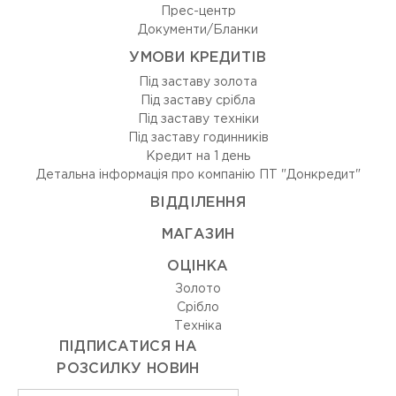
Прес-центр
Документи/Бланки
УМОВИ КРЕДИТІВ
Під заставу золота
Під заставу срібла
Під заставу техніки
Під заставу годинників
Кредит на 1 день
Детальна інформація про компанію ПТ "Донкредит"
ВIДДIЛЕННЯ
МАГАЗИН
ОЦIНКА
Золото
Срiбло
Технiка
ПІДПИСАТИСЯ НА
РОЗСИЛКУ НОВИН