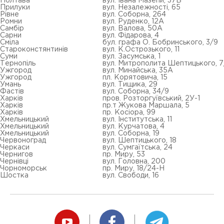
Полтава
вул. Івана Мазепи, 37Б
Прилуки
вул. Незалежності, 65
Рівне
вул. Соборна, 264
Ромни
вул. Руденко, 12А
Самбір
вул. Валова, 50А
Сарни
вул. Фідарова, 4
Сміла
бул. графа О. Бобринського, 3/9
Староконстянтинів
вул. К.Острозького, 11
Суми
вул. Засумська, 1
Тернопіль
вул. Митрополита Шептицького, 7
Ужгород
вул. Минайська, 35А
Ужгород
пл. Корятовича, 15
Умань
вул. Тищика, 29
Фастів
вул. Соборна, 34/9
Харків
пров. Розторгуївський, 2У-1
Харків
пр.т Жукова Маршала, 5
Харків
пр. Косіора, 99
Хмельницький
вул. Інститутська, 11
Хмельницький
вул. Курчатова, 4
Хмельницький
вул. Соборна, 19
Червоноград
вул. Шептицького, 18
Черкаси
вул. Сумгаїтська, 24
Чернигов
пр. Миру, 53
Чернівці
вул. Головна, 200
Чорноморськ
пр. Миру, 18/24-Н
Шостка
вул. Свободи, 16