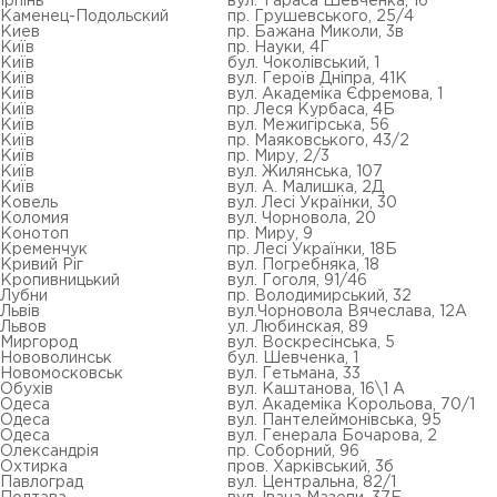
Ірпінь
вул. Тараса Шевченка, 16
Каменец-Подольский
пр. Грушевського, 25/4
Киев
пр. Бажана Миколи, 3в
Київ
пр. Науки, 4Г
Київ
бул. Чоколівський, 1
Київ
вул. Героїв Дніпра, 41К
Київ
вул. Академіка Єфремова, 1
Київ
пр. Леся Курбаса, 4Б
Київ
вул. Межигірська, 56
Київ
пр. Маяковського, 43/2
Київ
пр. Миру, 2/3
Київ
вул. Жилянська, 107
Київ
вул. А. Малишка, 2Д
Ковель
вул. Лесі Українки, 30
Коломия
вул. Чорновола, 20
Конотоп
пр. Миру, 9
Кременчук
пр. Лесі Українки, 18Б
Кривий Ріг
вул. Погребняка, 18
Кропивницький
вул. Гоголя, 91/46
Лубни
пр. Володимирський, 32
Львів
вул.Чорновола Вячеслава, 12А
Львов
ул. Любинская, 89
Миргород
вул. Воскресінська, 5
Нововолинськ
бул. Шевченка, 1
Новомосковськ
вул. Гетьмана, 33
Обухів
вул. Каштанова, 16\1 А
Одеса
вул. Академіка Корольова, 70/1
Одеса
вул. Пантелеймонівська, 95
Одеса
вул. Генерала Бочарова, 2
Олександрія
пр. Соборний, 96
Охтирка
пров. Харківський, 3б
Павлоград
вул. Центральна, 82/1