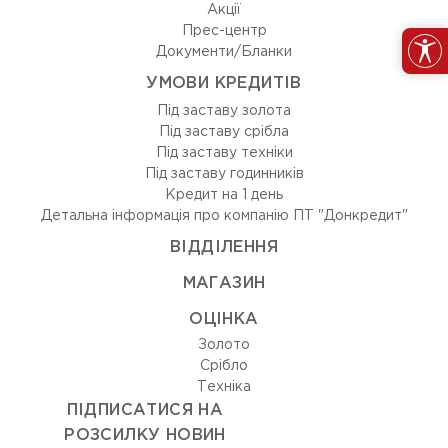
Акції
Прес-центр
Документи/Бланки
УМОВИ КРЕДИТІВ
Під заставу золота
Під заставу срібла
Під заставу техніки
Під заставу годинників
Кредит на 1 день
Детальна інформація про компанію ПТ "Донкредит"
ВIДДIЛЕННЯ
МАГАЗИН
ОЦIНКА
Золото
Срiбло
Технiка
ПІДПИСАТИСЯ НА
РОЗСИЛКУ НОВИН