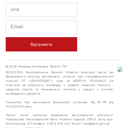
Відправити
© 2026 Мережа ломбардів "Благо" ТМ
28.02.2024 Національним банком України внесено запис до
Державного реєстру фінансових установ про переоформлення
ліцензії ПТ «ДОНКРЕДИТ» (код за ЄДРПОУ 30416462) на
ліцензію на діяльність ломбарду з правом надання послуги -
надання коштів та банківських металів у кредит у вигляді
ломбардних кредитів.
Свідоцтво про реєстрацію фінансової установи ЛД №98 від
10.09.2004 року
Орган, який здійснює державне регулювання діяльності
Товариства: Національний банк України Адреса: 01601, Київ, вул.
Інститутська, 9 Телефон: 0 800 505 240 Email:
nbu@bank.gov.ua