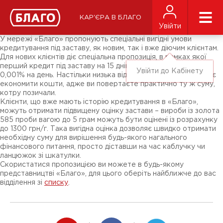
Новини
ЗМІ про нас
Підписники соц-мереж
КАР'ЄРА В БЛАГО
Ярмарки
Увійти
Різне
У мережі «Благо» пропонують спеціальні вигідні умови
кредитування під заставу, як новим, так і вже діючим клієнтам.
Для нових клієнтів діє спеціальна пропозиція, в рамках якої
перший кредит під заставу на 15 днів доступний зі ставкою
Увійти до Кабінету
0,001% на день. Настільки низька відсоткова ставка дозволяє
економити кошти, адже ви повертаєте практично ту ж суму,
котру позичали.
Клієнти, що вже мають історію кредитування в «Благо»,
можуть отримати підвищену оцінку застави – вироби із золота
585 проби вагою до 5 грам можуть бути оцінені із розрахунку
до 1300 грн/г. Така вигідна оцінка дозволяє швидко отримати
необхідну суму для вирішення будь-якого нагального
фінансового питання, просто діставши на час каблучку чи
ланцюжок зі шкатулки.
Скористатися пропозицією ви можете в будь-якому
представництві «Благо», для цього оберіть найближче до вас
відділення зі
списку
.