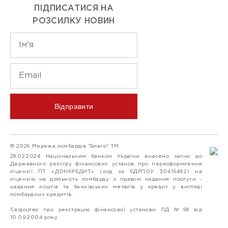
ПІДПИСАТИСЯ НА
РОЗСИЛКУ НОВИН
Відправити
© 2026 Мережа ломбардів "Благо" ТМ
28.02.2024 Національним банком України внесено запис до
Державного реєстру фінансових установ про переоформлення
ліцензії ПТ «ДОНКРЕДИТ» (код за ЄДРПОУ 30416462) на
ліцензію на діяльність ломбарду з правом надання послуги -
надання коштів та банківських металів у кредит у вигляді
ломбардних кредитів.
Свідоцтво про реєстрацію фінансової установи ЛД №98 від
10.09.2004 року