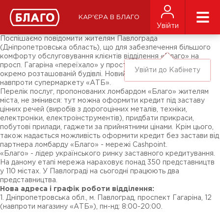
Новини
ЗМІ про нас
Підписники соц-мереж
КАР'ЄРА В БЛАГО
Ярмарки
Увійти
Різне
Поспішаємо повідомити жителям Павлограда
(Дніпропетровська область), що для забезпечення більшого
комфорту обслуговування клієнтів відділення «Благо» на
просп. Гагаріна «переїхало» у просторіше приміщення в
Увійти до Кабінету
окремо розташованій будівлі. Новий офіс розташувався
навпроти супермаркету «АТБ».
Перелік послуг, пропонованих ломбардом «Благо» жителям
міста, не змінився: тут можна оформити кредит під заставу
цінних речей (виробів з дорогоцінних металів, техніки,
електроніки, електроінструментів), придбати прикраси,
побутові прилади, гаджети за прийнятними цінами. Крім цього,
також надається можливість оформити кредит без застави від
партнера ломбарду «Благо» - мережі Cashpoint.
«Благо» - лідер українського ринку заставного кредитування.
На даному етапі мережа нараховує понад 350 представництв
у 110 містах. У Павлограді на сьогодні працюють два
представництва.
Нова адреса і графік роботи відділення:
1. Дніпропетровська обл., м. Павлоград, проспект Гагаріна, 12
(навпроти магазину «АТБ»), пн-нд: 8:00-20:00.