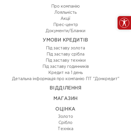
Про компанію
Лояльність
Акції
Прес-центр
Документи/Бланки
УМОВИ КРЕДИТІВ
Під заставу золота
Під заставу срібла
Під заставу техніки
Під заставу годинників
Кредит на 1 день
Детальна інформація про компанію ПТ "Донкредит"
ВIДДIЛЕННЯ
МАГАЗИН
ОЦIНКА
Золото
Срiбло
Технiка