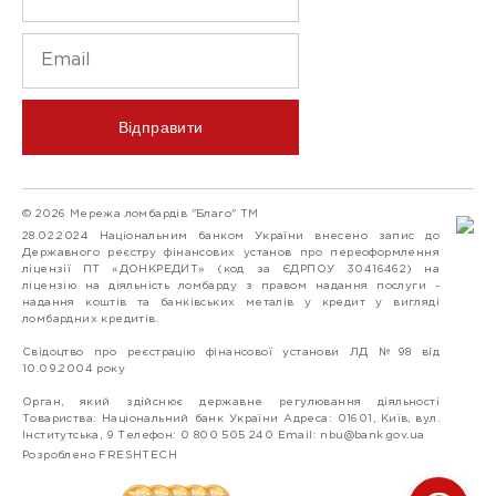
Відправити
© 2026 Мережа ломбардів "Благо" ТМ
28.02.2024 Національним банком України внесено запис до
Державного реєстру фінансових установ про переоформлення
ліцензії ПТ «ДОНКРЕДИТ» (код за ЄДРПОУ 30416462) на
ліцензію на діяльність ломбарду з правом надання послуги -
надання коштів та банківських металів у кредит у вигляді
ломбардних кредитів.
Свідоцтво про реєстрацію фінансової установи ЛД №98 від
10.09.2004 року
Орган, який здійснює державне регулювання діяльності
Товариства: Національний банк України Адреса: 01601, Київ, вул.
Інститутська, 9 Телефон: 0 800 505 240 Email:
nbu@bank.gov.ua
Розроблено FRESHTECH