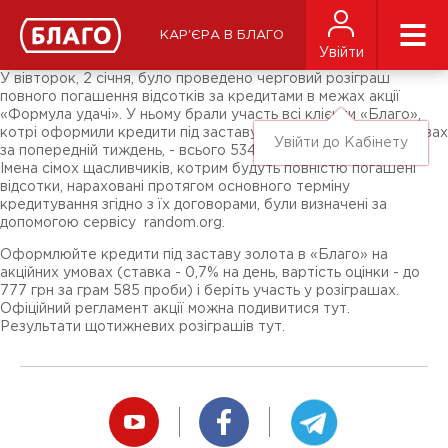
Новини
ЗМІ про нас
Підписники соц-мереж
КАР'ЄРА В БЛАГО
Ярмарки
Увійти
Різне
У вівторок, 2 січня, було проведено черговий розіграш
повного погашення відсотків за кредитами в межах акції
«Формула удачі». У ньому брали участь всі клієнти «Благо»,
котрі оформили кредити під заставу золота на акційних умовах
Увійти до Кабінету
за попередній тиждень, - всього 5348 договорів.
Імена сімох щасливчиків, котрим будуть повністю погашені
відсотки, нараховані протягом основного терміну
кредитування згідно з їх договорами, були визначені за
допомогою сервісу random.org.
Оформлюйте кредити під заставу золота в «Благо» на
акційних умовах (ставка - 0,7% на день, вартість оцінки - до
777 грн за грам 585 проби) і беріть участь у розіграшах.
Офіційний регламент акції можна подивитися тут.
Результати щотижневих розіграшів тут.