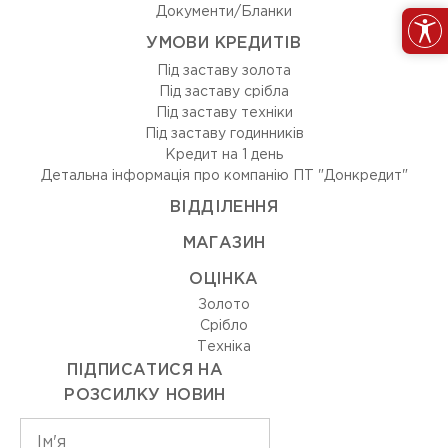
Документи/Бланки
УМОВИ КРЕДИТІВ
Під заставу золота
Під заставу срібла
Під заставу техніки
Під заставу годинників
Кредит на 1 день
Детальна інформація про компанію ПТ "Донкредит"
ВIДДIЛЕННЯ
МАГАЗИН
ОЦIНКА
Золото
Срiбло
Технiка
ПІДПИСАТИСЯ НА
РОЗСИЛКУ НОВИН