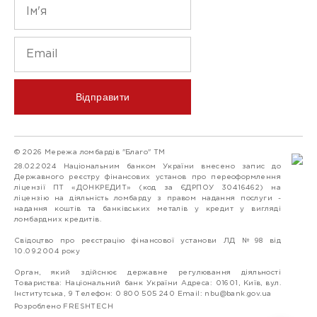
Відправити
© 2026 Мережа ломбардів "Благо" ТМ
28.02.2024 Національним банком України внесено запис до
Державного реєстру фінансових установ про переоформлення
ліцензії ПТ «ДОНКРЕДИТ» (код за ЄДРПОУ 30416462) на
ліцензію на діяльність ломбарду з правом надання послуги -
надання коштів та банківських металів у кредит у вигляді
ломбардних кредитів.
Свідоцтво про реєстрацію фінансової установи ЛД №98 від
10.09.2004 року
Орган, який здійснює державне регулювання діяльності
Товариства: Національний банк України Адреса: 01601, Київ, вул.
Інститутська, 9 Телефон: 0 800 505 240 Email:
nbu@bank.gov.ua
Розроблено FRESHTECH