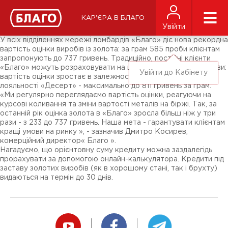
Новини
ЗМІ про нас
Підписники соц-мереж
КАР'ЄРА В БЛАГО
Ярмарки
Увійти
Різне
У всіх відділеннях мережі ломбардів «Благо» діє нова рекордна
вартість оцінки виробів із золота: за грам 585 проби клієнтам
запропонують до 737 гривень. Традиційно, постійні клієнти
«Благо» можуть розраховувати на ще більш привабливі умови:
Увійти до Кабінету
вартість оцінки зростає в залежності від статусу у програмі
лояльності «Десерт» - максимально до 811 гривень за грам.
«Ми регулярно переглядаємо вартість оцінки, реагуючи на
курсові коливання та зміни вартості металів на біржі. Так, за
останній рік оцінка золота в «Благо» зросла більш ніж у три
рази - з 233 до 737 гривень. Наша мета - гарантувати клієнтам
кращі умови на ринку », - зазначив Дмитро Косирев,
комерційний директор« Благо ».
Нагадуємо, що орієнтовну суму кредиту можна заздалегідь
прорахувати за допомогою онлайн-калькулятора. Кредити під
заставу золотих виробів (як в хорошому стані, так і брухту)
видаються на термін до 30 днів.