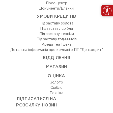
Прес-центр
Документи/Бланки
УМОВИ КРЕДИТІВ
Під заставу золота
Під заставу срібла
Під заставу техніки
Під заставу годинників
Кредит на 1 день
Детальна інформація про компанію ПТ "Донкредит"
ВIДДIЛЕННЯ
МАГАЗИН
ОЦIНКА
Золото
Срiбло
Технiка
ПІДПИСАТИСЯ НА
РОЗСИЛКУ НОВИН