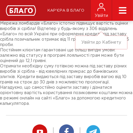
Новини
ЗМІ про нас
Підписники соц-мереж
КАР'ЄРА В БЛАГО
Ярмарки
Увійти
Різне
Мережа ломбардів «Благо» істотно підвищує вартість оцінки
виробів зі срібла! Відтепер у будь-якому з 306 відділень
«Благо» по всій Україні при оформленні кредиту під заставу
срібла позичальник отримає від 11 гривень за грам металу 925
Увійти до Кабінету
проби.
Постійним клієнтам гарантовані ще більш вигідні умови:
залежно від статусу в програмі лояльності грам може бути
оцінений до 12,1 гривні.
Отримати необхідну суму готівкою можна під заставу різних
виробів зі срібла - від ювелірних прикрас до банківських
злитків. Кредити видаються під заставу виробів вагою від 10
грамів на строк до 30 днів з можливістю пролонгації.
Нагадуємо, що самостійно оцінити заставу і дізнатися
орієнтовну вартість користування позиковими коштами можна
в режимі онлайн на сайті «Благо» за допомогою кредитного
калькулятора.