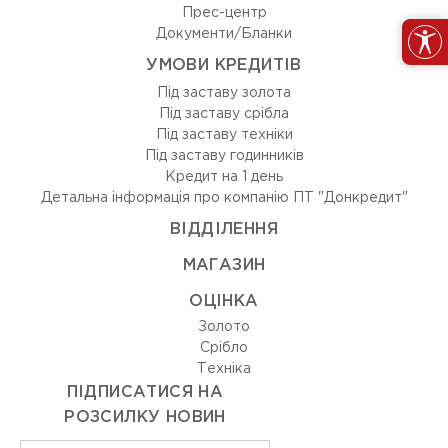
Прес-центр
Документи/Бланки
УМОВИ КРЕДИТІВ
Під заставу золота
Під заставу срібла
Під заставу техніки
Під заставу годинників
Кредит на 1 день
Детальна інформація про компанію ПТ "Донкредит"
ВIДДIЛЕННЯ
МАГАЗИН
ОЦIНКА
Золото
Срiбло
Технiка
ПІДПИСАТИСЯ НА
РОЗСИЛКУ НОВИН