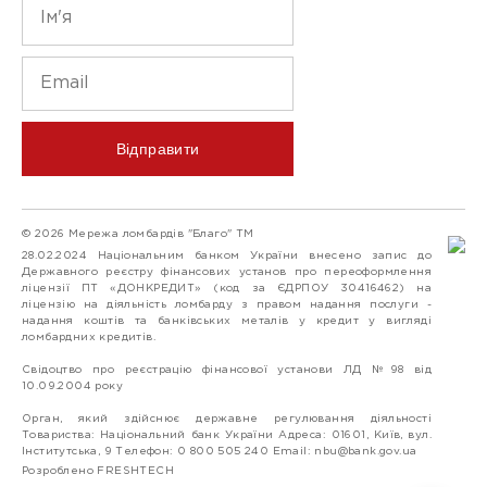
Відправити
© 2026 Мережа ломбардів "Благо" ТМ
28.02.2024 Національним банком України внесено запис до
Державного реєстру фінансових установ про переоформлення
ліцензії ПТ «ДОНКРЕДИТ» (код за ЄДРПОУ 30416462) на
ліцензію на діяльність ломбарду з правом надання послуги -
надання коштів та банківських металів у кредит у вигляді
ломбардних кредитів.
Свідоцтво про реєстрацію фінансової установи ЛД №98 від
10.09.2004 року
Орган, який здійснює державне регулювання діяльності
Товариства: Національний банк України Адреса: 01601, Київ, вул.
Інститутська, 9 Телефон: 0 800 505 240 Email:
nbu@bank.gov.ua
Розроблено FRESHTECH