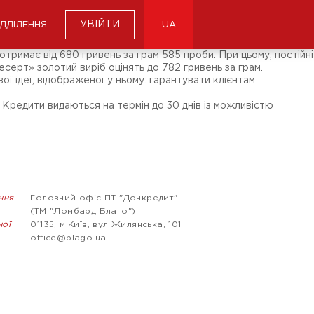
УВІЙТИ
ІДДІЛЕННЯ
UA
тримає від 680 гривень за грам 585 проби. При цьому, постійні
есерт» золотий виріб оцінять до 782 гривень за грам.
 ідеї, відображеної у ньому: гарантувати клієнтам
. Кредити видаються на термін до 30 днів із можливістю
ння
Головний офіс ПТ "Донкредит"
(ТМ "Ломбард Благо")
ної
01135, м.Київ, вул Жилянська, 101
office@blago.ua