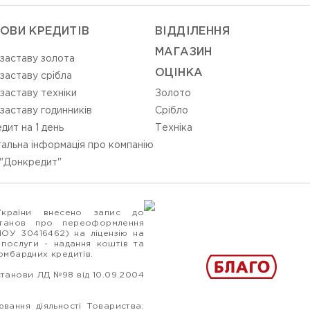
ОВИ КРЕДИТІВ
ВIДДIЛЕННЯ
МАГАЗИН
 заставу золота
ОЦIНКА
 заставу срібла
 заставу техніки
Золото
 заставу годинників
Срiбло
дит на 1 день
Технiка
альна інформація про компанію
"Донкредит"
України внесено запис до
станов про переоформлення
ПОУ 30416462) на ліцензію на
 послуги - надання коштів та
ломбардних кредитів.
станови ЛД №98 від 10.09.2004
вання діяльності Товариства: