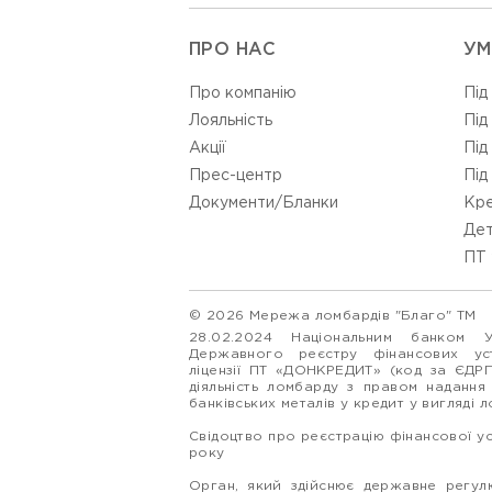
ПРО НАС
УМ
Про компанію
Під
Лояльність
Під
Акції
Під
Прес-центр
Під
Документи/Бланки
Кре
Дет
ПТ 
© 2026 Мережа ломбардів "Благо" ТМ
28.02.2024 Національним банком 
Державного реєстру фінансових у
ліцензії ПТ «ДОНКРЕДИТ» (код за ЄДР
діяльність ломбарду з правом надання
банківських металів у кредит у вигляді 
Свідоцтво про реєстрацію фінансової у
року
Орган, який здійснює державне регулю