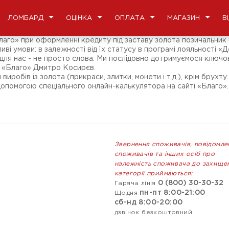
ЛОМБАРД
ОЦІНКА
ОПЛАТА
МАГАЗИН
В
лаго» при оформленні кредиту під заставу золота позичальник о
і умови: в залежності від їх статусу в програмі лояльності «Д
я нас - не просто слова. Ми послідовно дотримуємося ключової
р «Благо» Дмитро Косирєв.
робів із золота (прикраси, злитки, монети і т.д.), крім брухту
опомогою спеціального онлайн-калькулятора на сайті «Благо».
Звернення споживачів, повідомле
споживачів та інших осіб про
належність споживача до захище
категорії приймаються:
0 (800) 30-30-32
Гаряча лінія
пн-пт 8:00-21:00
Щодня
сб-нд 8:00-20:00
дзвінок безкоштовний