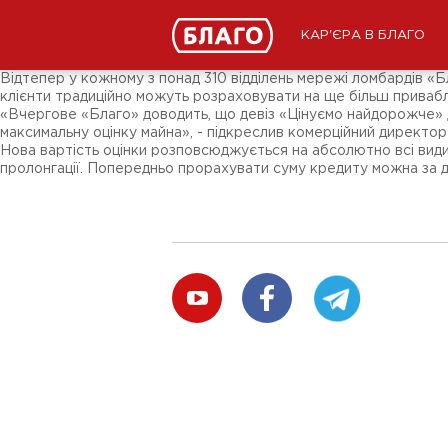
Новини
ЗМІ про нас
Підписники соц-мереж
КАР'ЄРА В БЛАГО
Ярмарки
Різне
Відтепер у кожному з понад 310 відділень мережі ломбардів «Б
клієнти традиційно можуть розраховувати на ще більш приваблив
«Вчергове «Благо» доводить, що девіз «Цінуємо найдорожче» дл
максимальну оцінку майна», - підкреслив комерційний директо
Нова вартість оцінки розповсюджується на абсолютно всі види ви
пролонгації. Попередньо прорахувати суму кредиту можна за д