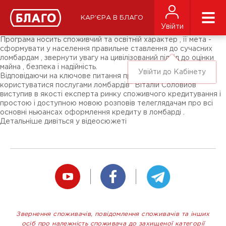
Новини
ЗМІ про нас
Підписники соц-мереж
КАР'ЄРА В БЛАГО
Ярмарки
Увійти
Різне
Програма носить споживчий та освітній характер , її мета -
сформувати у населення правильне ставлення до сучасних
ломбардам , звернути увагу на цивілізований підхід до оцінки
майна , безпека і надійність.
Увійти до Кабінету
Відповідаючи на ключове питання програми: " Як правильно
користуватися послугами ломбардів" Віталій Соловйов
виступив в якості експерта ринку споживчого кредитування і
простою і доступною мовою розповів телеглядачам про всі
основні ньюансах оформлення кредиту в ломбарді .
Детальніше дивіться у відеосюжеті
Звернення споживачів, повідомлення споживачів та інших
осіб про належність споживача до захищеної категорії