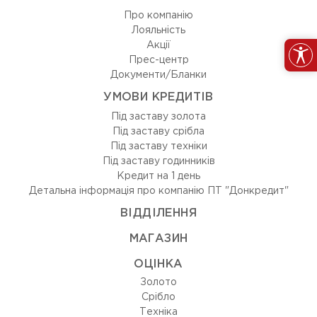
Про компанію
Лояльність
Акції
Прес-центр
Документи/Бланки
УМОВИ КРЕДИТІВ
Під заставу золота
Під заставу срібла
Під заставу техніки
Під заставу годинників
Кредит на 1 день
Детальна інформація про компанію ПТ "Донкредит"
ВIДДIЛЕННЯ
МАГАЗИН
ОЦIНКА
Золото
Срiбло
Технiка