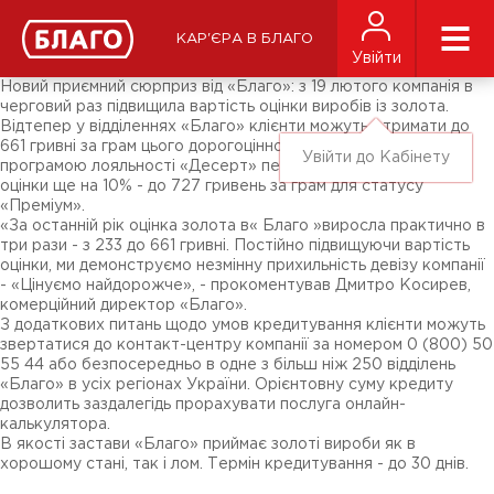
Новини
ЗМІ про нас
Підписники соц-мереж
КАР'ЄРА В БЛАГО
Ярмарки
Увійти
Різне
Новий приємний сюрприз від «Благо»: з 19 лютого компанія в
черговий раз підвищила вартість оцінки виробів із золота.
Відтепер у відділеннях «Благо» клієнти можуть отримати до
661 гривні за грам цього дорогоцінного металу 585 проби. За
Увійти до Кабінету
програмою лояльності «Десерт» передбачено підвищення
оцінки ще на 10% - до 727 гривень за грам для статусу
«Преміум».
«За останній рік оцінка золота в« Благо »виросла практично в
три рази - з 233 до 661 гривні. Постійно підвищуючи вартість
оцінки, ми демонструємо незмінну прихильність девізу компанії
- «Цінуємо найдорожче», - прокоментував Дмитро Косирев,
комерційний директор «Благо».
З додаткових питань щодо умов кредитування клієнти можуть
звертатися до контакт-центру компанії за номером 0 (800) 50
55 44 або безпосередньо в одне з більш ніж 250 відділень
«Благо» в усіх регіонах України. Орієнтовну суму кредиту
дозволить заздалегідь прорахувати послуга онлайн-
калькулятора.
В якості застави «Благо» приймає золоті вироби як в
хорошому стані, так і лом. Термін кредитування - до 30 днів.