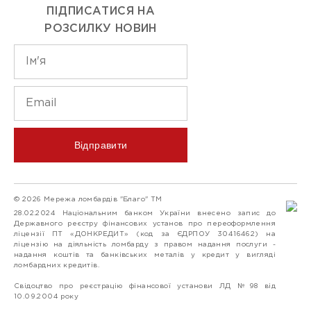
ПІДПИСАТИСЯ НА
РОЗСИЛКУ НОВИН
Відправити
© 2026 Мережа ломбардів "Благо" ТМ
28.02.2024 Національним банком України внесено запис до
Державного реєстру фінансових установ про переоформлення
ліцензії ПТ «ДОНКРЕДИТ» (код за ЄДРПОУ 30416462) на
ліцензію на діяльність ломбарду з правом надання послуги -
надання коштів та банківських металів у кредит у вигляді
ломбардних кредитів.
Свідоцтво про реєстрацію фінансової установи ЛД №98 від
10.09.2004 року