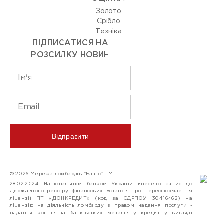
Золото
Срiбло
Технiка
ПІДПИСАТИСЯ НА
РОЗСИЛКУ НОВИН
Відправити
© 2026 Мережа ломбардів "Благо" ТМ
28.02.2024 Національним банком України внесено запис до
Державного реєстру фінансових установ про переоформлення
ліцензії ПТ «ДОНКРЕДИТ» (код за ЄДРПОУ 30416462) на
ліцензію на діяльність ломбарду з правом надання послуги -
надання коштів та банківських металів у кредит у вигляді