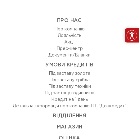
ПРО НАС
Про компанію
Лояльність
Акції
Прес-центр
Документи/Бланки
УМОВИ КРЕДИТІВ
Під заставу золота
Під заставу срібла
Під заставу техніки
Під заставу годинників
Кредит на 1 день
Детальна інформація про компанію ПТ "Донкредит"
ВIДДIЛЕННЯ
МАГАЗИН
ОЦIНКА