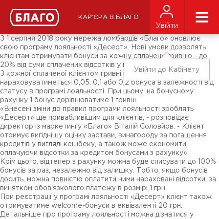
Новини
ЗМІ про нас
Підписники соц-мереж
КАР'ЄРА В БЛАГО
Ярмарки
Увійти
Різне
З 1 серпня 2018 року мережа ломбардів «Благо» оновлює
свою програму лояльності «Десерт». Нові умови дозволять
клієнтам отримувати бонуси за кожну сплачену гривню - до
20% від суми сплачених відсотків у вигляді кешбеку.
Увійти до Кабінету
З кожної сплаченої клієнтом гривні на бонусний рахунок
нараховуватиметься 0,05, 0,1 або 0,2 бонуса в залежності від
статусу в програмі лояльності. При цьому, на бонусному
рахунку 1 бонус дорівнюватиме 1 гривні.
«Внесені зміни до правил програми лояльності зроблять
«Десерт» ще привабливішим для клієнтів, - розповідає
директор із маркетингу «Благо» Віталій Соловйов. - Клієнт
отримує вигіднішу оцінку застави, винагороду за погашення
кредитів у вигляді кешбеку, а також може економити,
оплачуючи відсотки за кредитом бонусами з рахунку».
Крім цього, відтепер з рахунку можна буде списувати до 100%
бонусів за раз, незалежно від залишку. Тобто, якщо бонусів
досить, можна повністю оплатити ними нараховані відсотки, за
винятком обов'язкового платежу в розмірі 1 грн.
При реєстрації у програмі лояльності «Десерт» клієнт також
отримуватиме welcome-бонуси в еквіваленті 20 грн.
Детальніше про програму лояльності можна дізнатися у