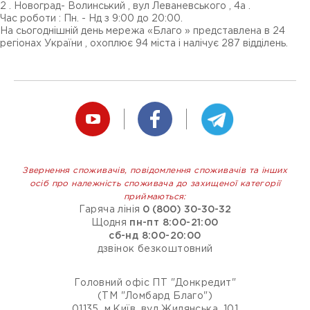
2 . Новоград- Волинський , вул Леваневського , 4а .
Час роботи : Пн. - Нд з 9:00 до 20:00.
На сьогоднішній день мережа «Благо » представлена ​​в 24
регіонах України , охоплює 94 міста і налічує 287 відділень.
Звернення споживачів, повідомлення споживачів та інших
осіб про належність споживача до захищеної категорії
приймаються:
Гаряча лінія
0 (800) 30-30-32
Щодня
пн-пт 8:00-21:00
сб-нд 8:00-20:00
дзвінок безкоштовний
Головний офіс ПТ "Донкредит"
(ТМ "Ломбард Благо")
01135, м.Київ, вул Жилянська, 101