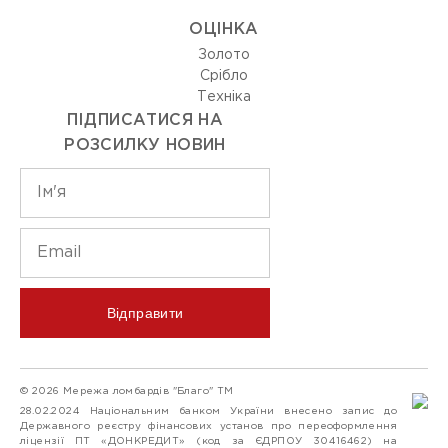
ОЦIНКА
Золото
Срiбло
Технiка
ПІДПИСАТИСЯ НА
РОЗСИЛКУ НОВИН
Відправити
© 2026 Мережа ломбардів "Благо" ТМ
28.02.2024 Національним банком України внесено запис до
Державного реєстру фінансових установ про переоформлення
ліцензії ПТ «ДОНКРЕДИТ» (код за ЄДРПОУ 30416462) на