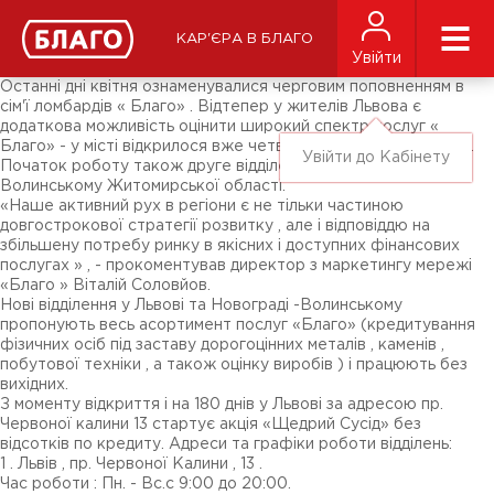
Новини
ЗМІ про нас
Підписники соц-мереж
КАР'ЄРА В БЛАГО
Ярмарки
Увійти
Різне
Останні дні квітня ознаменувалися черговим поповненням в
сім'ї ломбардів « Благо» . Відтепер у жителів Львова є
додаткова можливість оцінити широкий спектр послуг «
Благо» - у місті відкрилося вже четверте відділення мережі .
Увійти до Кабінету
Початок роботу також друге відділення у Новограді -
Волинському Житомирської області.
«Наше активний рух в регіони є не тільки частиною
довгострокової стратегії розвитку , але і відповіддю на
збільшену потребу ринку в якісних і доступних фінансових
послугах » , - прокоментував директор з маркетингу мережі
«Благо » Віталій Соловйов.
Нові відділення у Львові та Новограді -Волинському
пропонують весь асортимент послуг «Благо» (кредитування
фізичних осіб під заставу дорогоцінних металів , каменів ,
побутової техніки , а також оцінку виробів ) і працюють без
вихідних.
З моменту відкриття і на 180 днів у Львові за адресою пр.
Червоної калини 13 стартує акція «Щедрий Сусід» без
відсотків по кредиту. Адреси та графіки роботи відділень:
1 . Львів , пр. Червоної Калини , 13 .
Час роботи : Пн. - Вс.с 9:00 до 20:00.