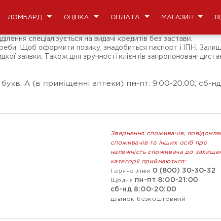
ЛОМБАРД
ОЦІНКА
ОПЛАТА
МАГАЗИН
В
ілення спеціалізується на видачі кредитів без застави.
отреби. Щоб оформити позику, знадобиться паспорт і ІПН. Зал
кої заявки. Також для зручності клієнтів запропоновані дистан
 букв. А (в приміщенні аптеки) пн-пт: 9:00-20:00, сб-нд:
Звернення споживачів, повідомле
споживачів та інших осіб про
належність споживача до захище
категорії приймаються:
0 (800) 30-30-32
Гаряча лінія
пн-пт 8:00-21:00
Щодня
сб-нд 8:00-20:00
дзвінок безкоштовний