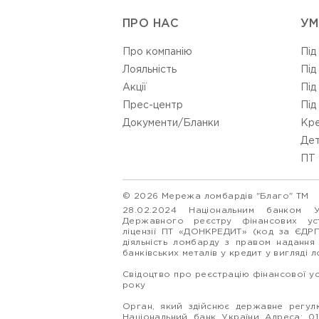
ПРО НАС
УМ
Про компанію
Під
Лояльність
Під
Акції
Під
Прес-центр
Під
Документи/Бланки
Кре
Дет
ПТ 
© 2026 Мережа ломбардів "Благо" ТМ
28.02.2024 Національним банком 
Державного реєстру фінансових у
ліцензії ПТ «ДОНКРЕДИТ» (код за ЄДР
діяльність ломбарду з правом надання
банківських металів у кредит у вигляді 
Свідоцтво про реєстрацію фінансової у
року
Орган, який здійснює державне регулю
Національний банк України Адреса: 0160