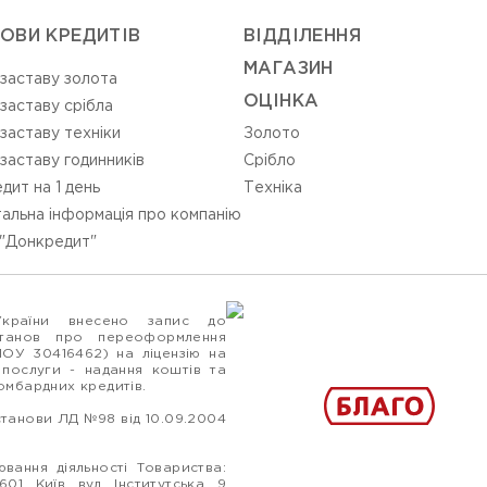
ОВИ КРЕДИТІВ
ВIДДIЛЕННЯ
МАГАЗИН
 заставу золота
ОЦIНКА
 заставу срібла
 заставу техніки
Золото
 заставу годинників
Срiбло
дит на 1 день
Технiка
альна інформація про компанію
"Донкредит"
України внесено запис до
станов про переоформлення
ПОУ 30416462) на ліцензію на
 послуги - надання коштів та
ломбардних кредитів.
станови ЛД №98 від 10.09.2004
вання діяльності Товариства:
1, Київ, вул. Інститутська, 9