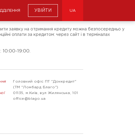
УВІЙТИ
ІДДІЛЕННЯ
UA
ишити заявку на отримання кредиту можна безпосередньо у
ційні оплати за кредитом: через сайт і в терміналах
 10:00-19:00.
ння
Головний офіс ПТ "Донкредит"
(ТМ "Ломбард Благо")
ної
01135, м.Київ, вул Жилянська, 101
office@blago.ua