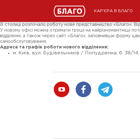
Новини
ЗМІ про нас
Підписники соц-мереж
КАР'ЄРА В БЛАГО
Ярмарки
Різне
В столиці розпочало роботу нове представництво «Благо». Відд
У новому офісі можна отримати гроші на найрізноманітніші п
відділенні, а також через сайт «Благо», заповнивши форму швид
самообслуговування.
Адреса та графік роботи нового відділення:
м. Київ, вул. Будівельників / Попудренка, б. 38/14,