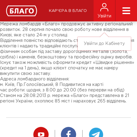
Новини
ЗМІ про нас
Підписники соц-мереж
КАР'ЄРА В БЛАГО
Ярмарки
Увійти
Різне
Мережа ломбардів «Благо» продовжує активну регіональний
розвиток. 28 серпня почало свою роботу нове відділення в
Києві, яке стало 24-м у столиці.
Відділення повністю відповідають стандартам обслуговування
Увійти до Кабінету
клієнтів і надають традиційні послуги «Благо»: кредити
фізичним особам під заставу дорогоцінних металів (золота,
срібла) і каменів, безкоштовну та професійну оцінку виробів.
Існує також можливість оформити кредит «Швидке рішення»
(кредит на 1 день), якщо клієнт спочатку не має наміру
викупити свою заставу.
Адреса ломбардного відділення:
м. Київ, Пр.Голосіївський, 8 Подивитися на карті
час роботи: щодня, з 8.00 до 20.00 (без перерви на обід)
Станом на 28.08.2013 р. мережа «Благо» представлена ​​в 21
регіоні України, охоплює 85 міст і нараховує 265 відділень.