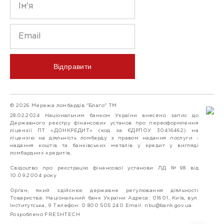
Відправити
© 2026 Мережа ломбардів "Благо" ТМ
28.02.2024 Національним банком України внесено запис до
Державного реєстру фінансових установ про переоформлення
ліцензії ПТ «ДОНКРЕДИТ» (код за ЄДРПОУ 30416462) на
ліцензію на діяльність ломбарду з правом надання послуги -
надання коштів та банківських металів у кредит у вигляді
ломбардних кредитів.
Свідоцтво про реєстрацію фінансової установи ЛД №98 від
10.09.2004 року
Орган, який здійснює державне регулювання діяльності
Товариства: Національний банк України Адреса: 01601, Київ, вул.
Інститутська, 9 Телефон: 0 800 505 240 Email:
nbu@bank.gov.ua
Розроблено FRESHTECH