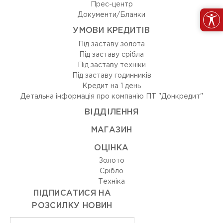
Прес-центр
Документи/Бланки
УМОВИ КРЕДИТІВ
Під заставу золота
Під заставу срібла
Під заставу техніки
Під заставу годинників
Кредит на 1 день
Детальна інформація про компанію ПТ "Донкредит"
ВIДДIЛЕННЯ
МАГАЗИН
ОЦIНКА
Золото
Срiбло
Технiка
ПІДПИСАТИСЯ НА
РОЗСИЛКУ НОВИН