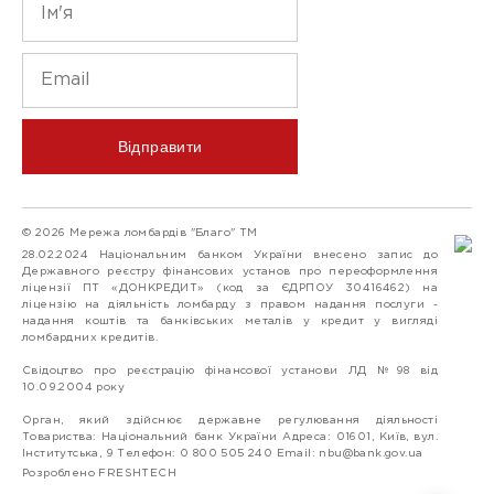
Відправити
© 2026 Мережа ломбардів "Благо" ТМ
28.02.2024 Національним банком України внесено запис до
Державного реєстру фінансових установ про переоформлення
ліцензії ПТ «ДОНКРЕДИТ» (код за ЄДРПОУ 30416462) на
ліцензію на діяльність ломбарду з правом надання послуги -
надання коштів та банківських металів у кредит у вигляді
ломбардних кредитів.
Свідоцтво про реєстрацію фінансової установи ЛД №98 від
10.09.2004 року
Орган, який здійснює державне регулювання діяльності
Товариства: Національний банк України Адреса: 01601, Київ, вул.
Інститутська, 9 Телефон: 0 800 505 240 Email:
nbu@bank.gov.ua
Розроблено FRESHTECH