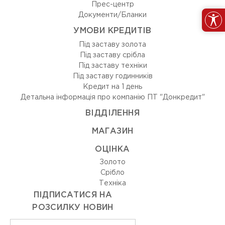
Прес-центр
Документи/Бланки
УМОВИ КРЕДИТІВ
Під заставу золота
Під заставу срібла
Під заставу техніки
Під заставу годинників
Кредит на 1 день
Детальна інформація про компанію ПТ "Донкредит"
ВIДДIЛЕННЯ
МАГАЗИН
ОЦIНКА
Золото
Срiбло
Технiка
ПІДПИСАТИСЯ НА
РОЗСИЛКУ НОВИН