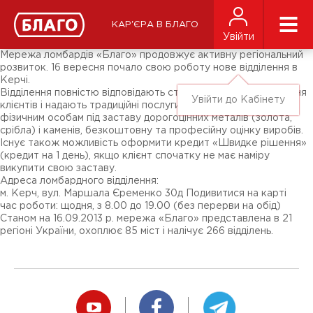
Новини
ЗМІ про нас
Підписники соц-мереж
КАР'ЄРА В БЛАГО
Ярмарки
Увійти
Різне
Мережа ломбардів «Благо» продовжує активну регіональний
розвиток. 16 вересня почало свою роботу нове відділення в
Керчі.
Відділення повністю відповідають стандартам обслуговування
Увійти до Кабінету
клієнтів і надають традиційні послуги «Благо»: кредити
фізичним особам під заставу дорогоцінних металів (золота,
срібла) і каменів, безкоштовну та професійну оцінку виробів.
Існує також можливість оформити кредит «Швидке рішення»
(кредит на 1 день), якщо клієнт спочатку не має наміру
викупити свою заставу.
Адреса ломбардного відділення:
м. Керч, вул. Маршала Єременко 30д Подивитися на карті
час роботи: щодня, з 8.00 до 19.00 (без перерви на обід)
Станом на 16.09.2013 р. мережа «Благо» представлена ​​в 21
регіоні України, охоплює 85 міст і налічує 266 відділень.