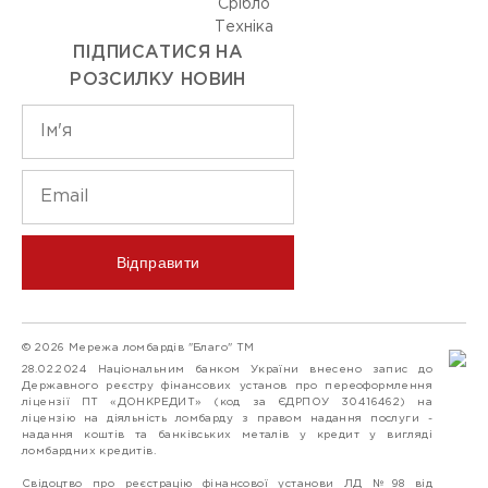
Срiбло
Технiка
ПІДПИСАТИСЯ НА
РОЗСИЛКУ НОВИН
Відправити
© 2026 Мережа ломбардів "Благо" ТМ
28.02.2024 Національним банком України внесено запис до
Державного реєстру фінансових установ про переоформлення
ліцензії ПТ «ДОНКРЕДИТ» (код за ЄДРПОУ 30416462) на
ліцензію на діяльність ломбарду з правом надання послуги -
надання коштів та банківських металів у кредит у вигляді
ломбардних кредитів.
Свідоцтво про реєстрацію фінансової установи ЛД №98 від