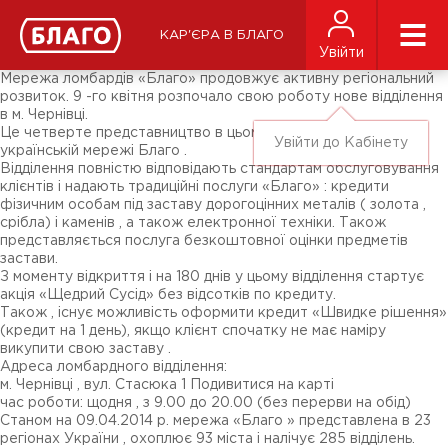
Новини
ЗМІ про нас
Підписники соц-мереж
КАР'ЄРА В БЛАГО
Ярмарки
Увійти
Різне
Мережа ломбардів «Благо» продовжує активну регіональний
розвиток. 9 -го квітня розпочало свою роботу нове відділення
в м. Чернівці.
Це четверте представництво в цьому місті, і 285 перше в
Увійти до Кабінету
українській мережі Благо .
Відділення повністю відповідають стандартам обслуговування
клієнтів і надають традиційні послуги «Благо» : кредити
фізичним особам під заставу дорогоцінних металів ( золота ,
срібла) і каменів , а також електронної техніки. Також
представляється послуга безкоштовної оцінки предметів
застави.
З моменту відкриття і на 180 днів у цьому відділення стартує
акція «Щедрий Сусід» без відсотків по кредиту.
Також , існує можливість оформити кредит «Швидке рішення»
(кредит на 1 день), якщо клієнт спочатку не має наміру
викупити свою заставу .
Адреса ломбардного відділення:
м. Чернівці , вул. Стасюка 1 Подивитися на карті
час роботи: щодня , з 9.00 до 20.00 (без перерви на обід)
Станом на 09.04.2014 р. мережа «Благо » представлена ​​в 23
регіонах України , охоплює 93 міста і налічує 285 відділень.