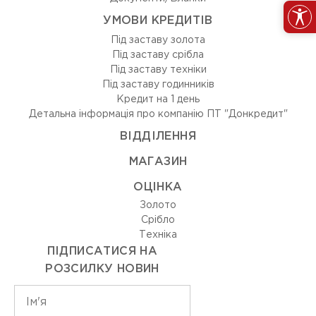
УМОВИ КРЕДИТІВ
Під заставу золота
Під заставу срібла
Під заставу техніки
Під заставу годинників
Кредит на 1 день
Детальна інформація про компанію ПТ "Донкредит"
ВIДДIЛЕННЯ
МАГАЗИН
ОЦIНКА
Золото
Срiбло
Технiка
ПІДПИСАТИСЯ НА
РОЗСИЛКУ НОВИН