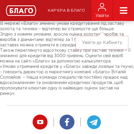
Новини
ЗМІ про нас
Підписники соц-мереж
КАР'ЄРА В БЛАГО
Ярмарки
Увійти
Різне
В мережі «Благо» змінено умови кредитування під заставу
золота та техніки – відтепер ви отримуєте ще більше.
Згідно з новими умовами, зросла оцінка золотих виробів та
виробів з діамантами: відтепер за 1 грам металу у таких
Увійти до Кабінету
заставах можна отримати в середньому на 30 грн більше.
Також переглянуто відсоткову ставку при заставі техніки – її
знижено для кредитів від 3000 гривень. Оцінити свій виріб
можна на сайті «Благо» за допомогою калькулятора.
«Умови отримання кредитів у «Благо» завжди лояльні та гнучкі,
- говорить директор із маркетингу компанії «Благо» Віталій
Соловйов. – Наша команда спеціалістів постійно працює над
вдосконаленням та оновленням кредитних продуктів, щоб
пропонувати клієнтам одну із найвищих оцінок застав на
ринку».