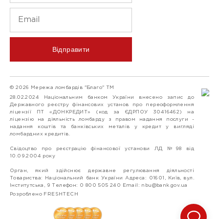
Відправити
© 2026 Мережа ломбардів "Благо" ТМ
28.02.2024 Національним банком України внесено запис до
Державного реєстру фінансових установ про переоформлення
ліцензії ПТ «ДОНКРЕДИТ» (код за ЄДРПОУ 30416462) на
ліцензію на діяльність ломбарду з правом надання послуги -
надання коштів та банківських металів у кредит у вигляді
ломбардних кредитів.
Свідоцтво про реєстрацію фінансової установи ЛД №98 від
10.09.2004 року
Орган, який здійснює державне регулювання діяльності
Товариства: Національний банк України Адреса: 01601, Київ, вул.
Інститутська, 9 Телефон: 0 800 505 240 Email:
nbu@bank.gov.ua
Розроблено FRESHTECH