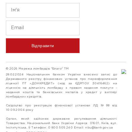
Відправити
© 2026 Мережа ломбардів "Благо" ТМ
28.02.2024 Національним банком України внесено запис до
Державного реєстру фінансових установ про переоформлення
ліцензії ПТ «ДОНКРЕДИТ» (код за ЄДРПОУ 30416462) на
ліцензію на діяльність ломбарду з правом надання послуги -
надання коштів та банківських металів у кредит у вигляді
ломбардних кредитів.
Свідоцтво про реєстрацію фінансової установи ЛД №98 від
10.09.2004 року
Орган, який здійснює державне регулювання діяльності
Товариства: Національний банк України Адреса: 01601, Київ, вул.
Інститутська, 9 Телефон: 0 800 505 240 Email:
nbu@bank.gov.ua