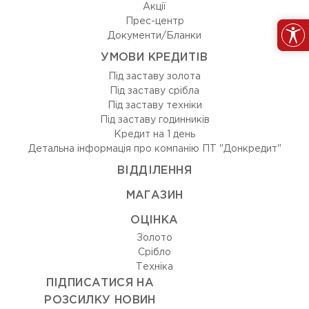
Акції
Прес-центр
Документи/Бланки
УМОВИ КРЕДИТІВ
Під заставу золота
Під заставу срібла
Під заставу техніки
Під заставу годинників
Кредит на 1 день
Детальна інформація про компанію ПТ "Донкредит"
ВIДДIЛЕННЯ
МАГАЗИН
ОЦIНКА
Золото
Срiбло
Технiка
ПІДПИСАТИСЯ НА
РОЗСИЛКУ НОВИН