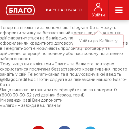
Новини
ЗМІ про нас
Підписники соц-мереж
КАР'ЄРА В БЛАГО
Ярмарки
Увійти
Різне
Тепер наші клієнти за допомогою Telegram-бота можуть
оформити заявку на беззаставний кредит, видача ж коштів
здійснюватиметься на банківську платіжну картку з
Увійти до Кабінету
оформленням кредитного договору. Також для наших клієнтів
в Telegram-боті є можливість пролонгації договору та
здійснення операцій по повному або частковому погашенню
заборгованості.
Тому, якщо ви є клієнтом «Благо» та бажаєте повторно
скористатися послугами беззаставного кредитування, просто
зайдіть у свій Telegram-канал та в пошуковому вікні введіть
@BlagoCreditBot. Потім слідуйте за підказками нашого Благо-
бота.
Якщо виникли питання зателефонуйте нам за номером: 0
(800) 30-30-32 (усі дзвінки безкоштовні)
Ми завжди раді Вам допомогти!
«Благо» – завжди ваш план Б!