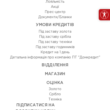
Лояльність
Акції
Прес-центр
Документи/Бланки
УМОВИ КРЕДИТІВ
Під заставу золота
Під заставу срібла
Під заставу техніки
Під заставу годинників
Кредит на 1 день
Детальна інформація про компанію ПТ "Донкредит"
ВIДДIЛЕННЯ
МАГАЗИН
ОЦIНКА
Золото
Срiбло
Технiка
ПІДПИСАТИСЯ НА