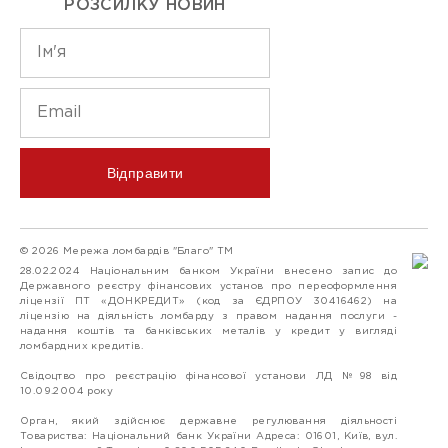
РОЗСИЛКУ НОВИН
Відправити
© 2026 Мережа ломбардів "Благо" ТМ
28.02.2024 Національним банком України внесено запис до
Державного реєстру фінансових установ про переоформлення
ліцензії ПТ «ДОНКРЕДИТ» (код за ЄДРПОУ 30416462) на
ліцензію на діяльність ломбарду з правом надання послуги -
надання коштів та банківських металів у кредит у вигляді
ломбардних кредитів.
Свідоцтво про реєстрацію фінансової установи ЛД №98 від
10.09.2004 року
Орган, який здійснює державне регулювання діяльності
Товариства: Національний банк України Адреса: 01601, Київ, вул.