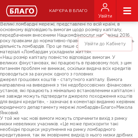
Новини
ЗМІ про нас
Підписники соц-мереж
КАР'ЄРА В БЛАГО
Ярмарки
Увійти
Різне
Великі ломбардні мережі, представлені по всій країні, в
основному відповідають вимогам щодо розміру капіталу,
передбаченим внесеними Нацкомфінпослуг наприкінці 2016
року правками до нормативно-правових актів, що регулюють
Увійти до Кабінету
діяльність ломбардів. Про це пише сайт FinClub в
матеріалі «Ломбардам ускладнили життя».
«Наш розмір капіталу повністю відповідає вимогам. У
великих фінустановах, які працюють в правовому полі, з цим
питанням проблем не виникає, оскільки видача всіх кредитів
проводиться за рахунок одного з головних
джерел грошових коштів - статутного капіталу. Вимога
направлена на виведення з тіні недобросовісних фінансових
установ, які працюють з мінімально встановленими капіталом і
не завжди можуть підтвердити джерело походження коштів
для видачі кредитів», - зазначає в коментарі виданню керівник
юридичного департаменту мережі ломбардів«Благо»Микола
Янковий.
У той же час нові вимоги можуть спричинити вихід з ринку
низки невеликих учасників. «Це може прискорити такі
необхідні процеси укрупнення на ринку ломбардного
кредитування, так як імовірнимє видхід із нього низки дрібних