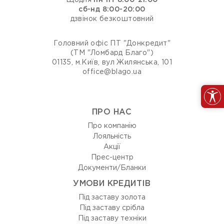
Щодня
пн-пт 8:00-21:00
сб-нд 8:00-20:00
дзвінок безкоштовний
Головний офіс ПТ "Донкредит"
(ТМ "Ломбард Благо")
01135, м.Київ, вул Жилянська, 101
office@blago.ua
ПРО НАС
Про компанію
Лояльність
Акції
Прес-центр
Документи/Бланки
УМОВИ КРЕДИТІВ
Під заставу золота
Під заставу срібла
Під заставу техніки